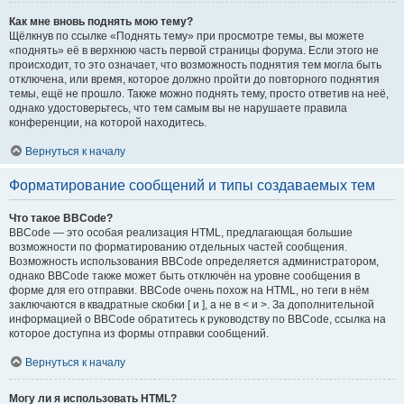
Как мне вновь поднять мою тему?
Щёлкнув по ссылке «Поднять тему» при просмотре темы, вы можете
«поднять» её в верхнюю часть первой страницы форума. Если этого не
происходит, то это означает, что возможность поднятия тем могла быть
отключена, или время, которое должно пройти до повторного поднятия
темы, ещё не прошло. Также можно поднять тему, просто ответив на неё,
однако удостоверьтесь, что тем самым вы не нарушаете правила
конференции, на которой находитесь.
Вернуться к началу
Форматирование сообщений и типы создаваемых тем
Что такое BBCode?
BBCode — это особая реализация HTML, предлагающая большие
возможности по форматированию отдельных частей сообщения.
Возможность использования BBCode определяется администратором,
однако BBCode также может быть отключён на уровне сообщения в
форме для его отправки. BBCode очень похож на HTML, но теги в нём
заключаются в квадратные скобки [ и ], а не в < и >. За дополнительной
информацией о BBCode обратитесь к руководству по BBCode, ссылка на
которое доступна из формы отправки сообщений.
Вернуться к началу
Могу ли я использовать HTML?