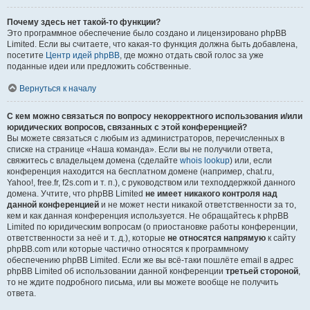
Почему здесь нет такой-то функции?
Это программное обеспечение было создано и лицензировано phpBB
Limited. Если вы считаете, что какая-то функция должна быть добавлена,
посетите
Центр идей phpBB
, где можно отдать свой голос за уже
поданные идеи или предложить собственные.
Вернуться к началу
С кем можно связаться по вопросу некорректного использования и/или
юридических вопросов, связанных с этой конференцией?
Вы можете связаться с любым из администраторов, перечисленных в
списке на странице «Наша команда». Если вы не получили ответа,
свяжитесь с владельцем домена (сделайте
whois lookup
) или, если
конференция находится на бесплатном домене (например, chat.ru,
Yahoo!, free.fr, f2s.com и т. п.), с руководством или техподдержкой данного
домена. Учтите, что phpBB Limited
не имеет никакого контроля над
данной конференцией
и не может нести никакой ответственности за то,
кем и как данная конференция используется. Не обращайтесь к phpBB
Limited по юридическим вопросам (о приостановке работы конференции,
ответственности за неё и т. д.), которые
не относятся напрямую
к сайту
phpBB.com или которые частично относятся к программному
обеспечению phpBB Limited. Если же вы всё-таки пошлёте email в адрес
phpBB Limited об использовании данной конференции
третьей стороной
,
то не ждите подробного письма, или вы можете вообще не получить
ответа.