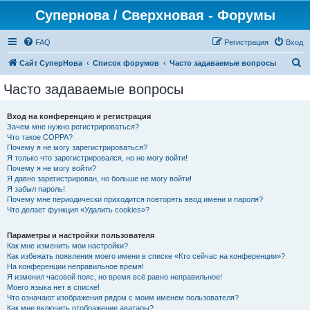
Супернова / Сверхновая - Форумы
FAQ
Регистрация
Вход
П
Сайт СуперНова
Список форумов
Часто задаваемые вопросы
о
Часто задаваемые вопросы
и
с
Вход на конференцию и регистрация
Зачем мне нужно регистрироваться?
к
Что такое COPPA?
Почему я не могу зарегистрироваться?
Я только что зарегистрировался, но не могу войти!
Почему я не могу войти?
Я давно зарегистрирован, но больше не могу войти!
Я забыл пароль!
Почему мне периодически приходится повторять ввод имени и пароля?
Что делает функция «Удалить cookies»?
Параметры и настройки пользователя
Как мне изменить мои настройки?
Как избежать появления моего имени в списке «Кто сейчас на конференции»?
На конференции неправильное время!
Я изменил часовой пояс, но время всё равно неправильное!
Моего языка нет в списке!
Что означают изображения рядом с моим именем пользователя?
Как мне включить отображение аватары?