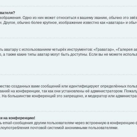
ователя?
зображения. Одно из них может относиться к вашему званию, обычно это звёзд
. Другое, обычно более крупное, изображение известно как «аватара» и обы
ь аватару с использованием четырёх инструментов: «Граватар», «Галерея а
, а также какие типы аватар могут быть доступны. Если вы не можете испол
чество созданных вами сообщений или идентифицируют определённых польз
аний на конференции, так как они установлены её администратором. Пожал
е. На большинстве конференций это запрещено, и модератор или администра
ти на конференцию!
ь email-сообщения другим пользователям через встроенную в конференцию ф
ь злоупотребления почтовой системой анонимными пользователями.