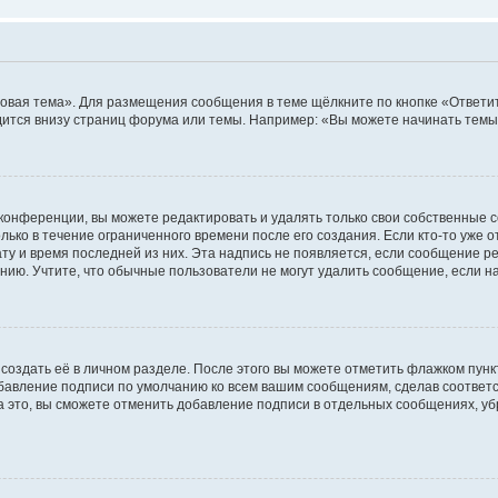
овая тема». Для размещения сообщения в теме щёлкните по кнопке «Ответит
ится внизу страниц форума или темы. Например: «Вы можете начинать темы»
конференции, вы можете редактировать и удалять только свои собственные 
ько в течение ограниченного времени после его создания. Если кто-то уже 
дату и время последней из них. Эта надпись не появляется, если сообщение 
ию. Учтите, что обычные пользователи не могут удалить сообщение, если на 
создать её в личном разделе. После этого вы можете отметить флажком пун
обавление подписи по умолчанию ко всем вашим сообщениям, сделав соотве
а это, вы сможете отменить добавление подписи в отдельных сообщениях, у