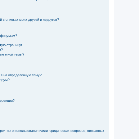
й в списках моих друзей и недругов?
и форумам?
стую страницу!
и?
ные мной темы?
ься на определённую тему?
форум?
ференции?
рректного использования и/или юридических вопросов, связанных