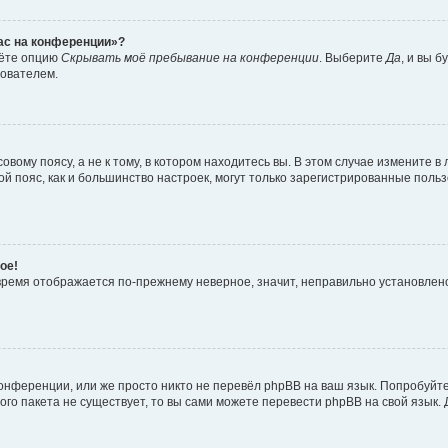
час на конференции»?
дёте опцию
Скрывать моё пребывание на конференции
. Выберите
Да
, и вы 
зователем.
вому поясу, а не к тому, в котором находитесь вы. В этом случае измените в 
овой пояс, как и большинство настроек, могут только зарегистрированные пол
ое!
о время отображается по-прежнему неверное, значит, неправильно установле
онференции, или же просто никто не перевёл phpBB на ваш язык. Попробуйт
вого пакета не существует, то вы сами можете перевести phpBB на свой язы