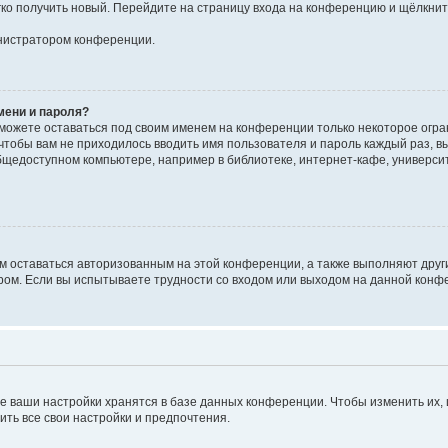
егко получить новый. Перейдите на страницу входа на конференцию и щёлкни
инистратором конференции.
мени и пароля?
сможете оставаться под своим именем на конференции только некоторое огран
 чтобы вам не приходилось вводить имя пользователя и пароль каждый раз, 
щедоступном компьютере, например в библиотеке, интернет-кафе, университе
ам оставаться авторизованным на этой конференции, а также выполняют друг
ом. Если вы испытываете трудности со входом или выходом на данной конфе
е ваши настройки хранятся в базе данных конференции. Чтобы изменить их,
ить все свои настройки и предпочтения.