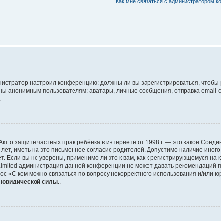
Как мне связаться с администратором 
дминистратор настроил конференцию: должны ли вы зарегистрироваться, чтобы
 анонимным пользователям: аватары, личные сообщения, отправка email-сооб
.
 или Акт о защите частных прав ребёнка в интернете от 1998 г. — это закон Со
т, иметь на это письменное согласие родителей. Допустимо наличие иного
 Если вы не уверены, применимо ли это к вам, как к регистрирующемуся на 
Limited администрация данной конференции не может давать рекомендаций 
ос «С кем можно связаться по вопросу некорректного использования и/или ю
т юридической силы.
.