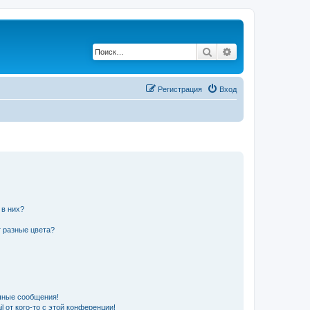
Поиск
Расширенный по
Регистрация
Вход
 в них?
 разные цвета?
чные сообщения!
 от кого-то с этой конференции!