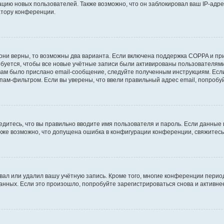
ию новых пользователей. Также возможно, что он заблокировал ваш IP-адре
атору конференции.
они верны, то возможны два варианта. Если включена поддержка COPPA и при 
уется, чтобы все новые учётные записи были активированы пользователями
ам было прислано email-сообщение, следуйте полученным инструкциям. Если
пам-фильтром. Если вы уверены, что ввели правильный адрес email, попробу
едитесь, что вы правильно вводите имя пользователя и пароль. Если данные
Также возможно, что допущена ошибка в конфигурации конференции, свяжитес
вал или удалил вашу учётную запись. Кроме того, многие конференции перио
ных. Если это произошло, попробуйте зарегистрироваться снова и активнее 