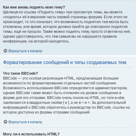
Как мне вновь поднять мою тему?
Щёлкнув по ссылке «Поднять тему» при просмотре темы, вы можете
«поднять» её в верхнюю часть первой страницы форума. Если этого не
происходит, то это означает, что возможность поднятия тем могла быть
отключена, или время, которое должно пройти до повторного поднятия
темы, ещё не прошло. Также можно поднять тему, просто ответив на неё,
однако удостоверьтесь, что тем самым вы не нарушаете правила
конференции, на которой находитесь.
Вернуться к началу
Форматирование сообщений и типы создаваемых тем
Что такое BBCode?
BBCode — это особая реализация HTML, предлагающая большие
возможности по форматированию отдельных частей сообщения.
Возможность использования BBCode определяется администратором,
однако BBCode также может быть отключён на уровне сообщения в
форме для его отправки. BBCode очень похож на HTML, но теги в нём
заключаются в квадратные скобки [ и ], а не в < и >. За дополнительной
информацией о BBCode обратитесь к руководству по BBCode, ссылка на
которое доступна из формы отправки сообщений.
Вернуться к началу
Могу ли я использовать HTML?