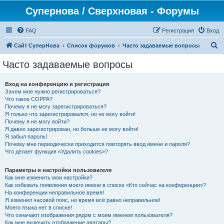
Супернова / Сверхновая - Форумы
FAQ
Регистрация
Вход
П
Сайт СуперНова
Список форумов
Часто задаваемые вопросы
о
Часто задаваемые вопросы
и
с
Вход на конференцию и регистрация
Зачем мне нужно регистрироваться?
к
Что такое COPPA?
Почему я не могу зарегистрироваться?
Я только что зарегистрировался, но не могу войти!
Почему я не могу войти?
Я давно зарегистрирован, но больше не могу войти!
Я забыл пароль!
Почему мне периодически приходится повторять ввод имени и пароля?
Что делает функция «Удалить cookies»?
Параметры и настройки пользователя
Как мне изменить мои настройки?
Как избежать появления моего имени в списке «Кто сейчас на конференции»?
На конференции неправильное время!
Я изменил часовой пояс, но время всё равно неправильное!
Моего языка нет в списке!
Что означают изображения рядом с моим именем пользователя?
Как мне включить отображение аватары?