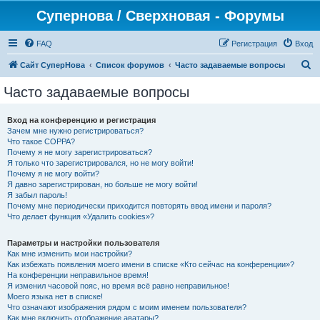
Супернова / Сверхновая - Форумы
FAQ
Регистрация
Вход
П
Сайт СуперНова
Список форумов
Часто задаваемые вопросы
о
Часто задаваемые вопросы
и
с
Вход на конференцию и регистрация
Зачем мне нужно регистрироваться?
к
Что такое COPPA?
Почему я не могу зарегистрироваться?
Я только что зарегистрировался, но не могу войти!
Почему я не могу войти?
Я давно зарегистрирован, но больше не могу войти!
Я забыл пароль!
Почему мне периодически приходится повторять ввод имени и пароля?
Что делает функция «Удалить cookies»?
Параметры и настройки пользователя
Как мне изменить мои настройки?
Как избежать появления моего имени в списке «Кто сейчас на конференции»?
На конференции неправильное время!
Я изменил часовой пояс, но время всё равно неправильное!
Моего языка нет в списке!
Что означают изображения рядом с моим именем пользователя?
Как мне включить отображение аватары?