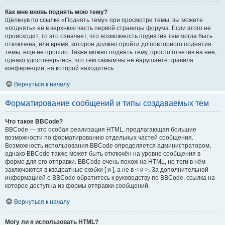
Как мне вновь поднять мою тему?
Щёлкнув по ссылке «Поднять тему» при просмотре темы, вы можете
«поднять» её в верхнюю часть первой страницы форума. Если этого не
происходит, то это означает, что возможность поднятия тем могла быть
отключена, или время, которое должно пройти до повторного поднятия
темы, ещё не прошло. Также можно поднять тему, просто ответив на неё,
однако удостоверьтесь, что тем самым вы не нарушаете правила
конференции, на которой находитесь.
Вернуться к началу
Форматирование сообщений и типы создаваемых тем
Что такое BBCode?
BBCode — это особая реализация HTML, предлагающая большие
возможности по форматированию отдельных частей сообщения.
Возможность использования BBCode определяется администратором,
однако BBCode также может быть отключён на уровне сообщения в
форме для его отправки. BBCode очень похож на HTML, но теги в нём
заключаются в квадратные скобки [ и ], а не в < и >. За дополнительной
информацией о BBCode обратитесь к руководству по BBCode, ссылка на
которое доступна из формы отправки сообщений.
Вернуться к началу
Могу ли я использовать HTML?