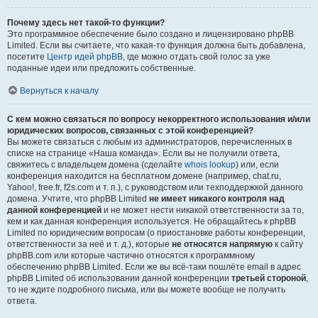
Почему здесь нет такой-то функции?
Это программное обеспечение было создано и лицензировано phpBB
Limited. Если вы считаете, что какая-то функция должна быть добавлена,
посетите
Центр идей phpBB
, где можно отдать свой голос за уже
поданные идеи или предложить собственные.
Вернуться к началу
С кем можно связаться по вопросу некорректного использования и/или
юридических вопросов, связанных с этой конференцией?
Вы можете связаться с любым из администраторов, перечисленных в
списке на странице «Наша команда». Если вы не получили ответа,
свяжитесь с владельцем домена (сделайте
whois lookup
) или, если
конференция находится на бесплатном домене (например, chat.ru,
Yahoo!, free.fr, f2s.com и т. п.), с руководством или техподдержкой данного
домена. Учтите, что phpBB Limited
не имеет никакого контроля над
данной конференцией
и не может нести никакой ответственности за то,
кем и как данная конференция используется. Не обращайтесь к phpBB
Limited по юридическим вопросам (о приостановке работы конференции,
ответственности за неё и т. д.), которые
не относятся напрямую
к сайту
phpBB.com или которые частично относятся к программному
обеспечению phpBB Limited. Если же вы всё-таки пошлёте email в адрес
phpBB Limited об использовании данной конференции
третьей стороной
,
то не ждите подробного письма, или вы можете вообще не получить
ответа.