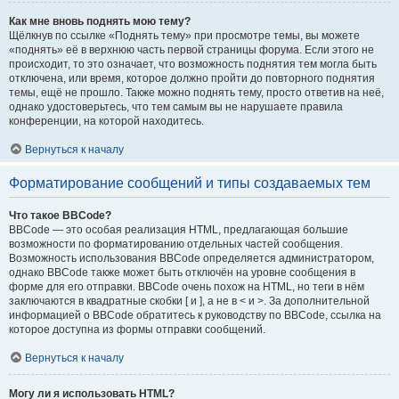
Как мне вновь поднять мою тему?
Щёлкнув по ссылке «Поднять тему» при просмотре темы, вы можете
«поднять» её в верхнюю часть первой страницы форума. Если этого не
происходит, то это означает, что возможность поднятия тем могла быть
отключена, или время, которое должно пройти до повторного поднятия
темы, ещё не прошло. Также можно поднять тему, просто ответив на неё,
однако удостоверьтесь, что тем самым вы не нарушаете правила
конференции, на которой находитесь.
Вернуться к началу
Форматирование сообщений и типы создаваемых тем
Что такое BBCode?
BBCode — это особая реализация HTML, предлагающая большие
возможности по форматированию отдельных частей сообщения.
Возможность использования BBCode определяется администратором,
однако BBCode также может быть отключён на уровне сообщения в
форме для его отправки. BBCode очень похож на HTML, но теги в нём
заключаются в квадратные скобки [ и ], а не в < и >. За дополнительной
информацией о BBCode обратитесь к руководству по BBCode, ссылка на
которое доступна из формы отправки сообщений.
Вернуться к началу
Могу ли я использовать HTML?