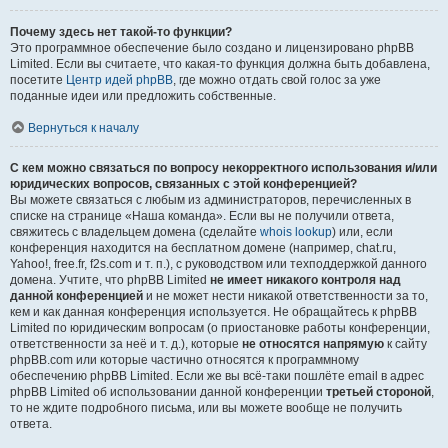
Почему здесь нет такой-то функции?
Это программное обеспечение было создано и лицензировано phpBB
Limited. Если вы считаете, что какая-то функция должна быть добавлена,
посетите
Центр идей phpBB
, где можно отдать свой голос за уже
поданные идеи или предложить собственные.
Вернуться к началу
С кем можно связаться по вопросу некорректного использования и/или
юридических вопросов, связанных с этой конференцией?
Вы можете связаться с любым из администраторов, перечисленных в
списке на странице «Наша команда». Если вы не получили ответа,
свяжитесь с владельцем домена (сделайте
whois lookup
) или, если
конференция находится на бесплатном домене (например, chat.ru,
Yahoo!, free.fr, f2s.com и т. п.), с руководством или техподдержкой данного
домена. Учтите, что phpBB Limited
не имеет никакого контроля над
данной конференцией
и не может нести никакой ответственности за то,
кем и как данная конференция используется. Не обращайтесь к phpBB
Limited по юридическим вопросам (о приостановке работы конференции,
ответственности за неё и т. д.), которые
не относятся напрямую
к сайту
phpBB.com или которые частично относятся к программному
обеспечению phpBB Limited. Если же вы всё-таки пошлёте email в адрес
phpBB Limited об использовании данной конференции
третьей стороной
,
то не ждите подробного письма, или вы можете вообще не получить
ответа.