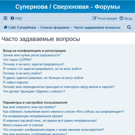
Супернова / Сверхновая - Форумы
FAQ
Регистрация
Вход
П
Сайт СуперНова
Список форумов
Часто задаваемые вопросы
о
Часто задаваемые вопросы
и
с
Вход на конференцию и регистрация
Зачем мне нужно регистрироваться?
к
Что такое COPPA?
Почему я не могу зарегистрироваться?
Я только что зарегистрировался, но не могу войти!
Почему я не могу войти?
Я давно зарегистрирован, но больше не могу войти!
Я забыл пароль!
Почему мне периодически приходится повторять ввод имени и пароля?
Что делает функция «Удалить cookies»?
Параметры и настройки пользователя
Как мне изменить мои настройки?
Как избежать появления моего имени в списке «Кто сейчас на конференции»?
На конференции неправильное время!
Я изменил часовой пояс, но время всё равно неправильное!
Моего языка нет в списке!
Что означают изображения рядом с моим именем пользователя?
Как мне включить отображение аватары?