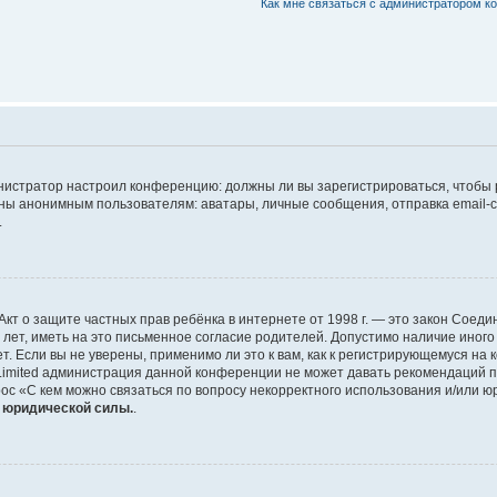
Как мне связаться с администратором 
дминистратор настроил конференцию: должны ли вы зарегистрироваться, чтобы
 анонимным пользователям: аватары, личные сообщения, отправка email-сооб
.
 или Акт о защите частных прав ребёнка в интернете от 1998 г. — это закон Со
т, иметь на это письменное согласие родителей. Допустимо наличие иного
 Если вы не уверены, применимо ли это к вам, как к регистрирующемуся на 
Limited администрация данной конференции не может давать рекомендаций 
ос «С кем можно связаться по вопросу некорректного использования и/или ю
т юридической силы.
.