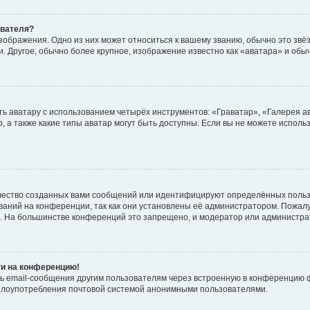
ователя?
зображения. Одно из них может относиться к вашему званию, обычно это звёзд
. Другое, обычно более крупное, изображение известно как «аватара» и обы
ь аватару с использованием четырёх инструментов: «Граватар», «Галерея а
, а также какие типы аватар могут быть доступны. Если вы не можете испол
чество созданных вами сообщений или идентифицируют определённых польз
аний на конференции, так как они установлены её администратором. Пожал
е. На большинстве конференций это запрещено, и модератор или администра
ти на конференцию!
ь email-сообщения другим пользователям через встроенную в конференцию ф
ь злоупотребления почтовой системой анонимными пользователями.