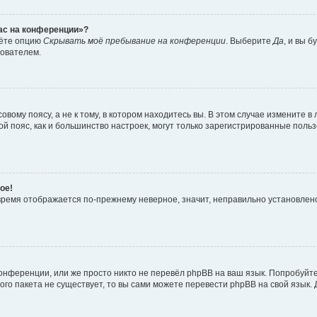
час на конференции»?
дёте опцию
Скрывать моё пребывание на конференции
. Выберите
Да
, и вы 
зователем.
вому поясу, а не к тому, в котором находитесь вы. В этом случае измените в 
овой пояс, как и большинство настроек, могут только зарегистрированные пол
ое!
о время отображается по-прежнему неверное, значит, неправильно установле
онференции, или же просто никто не перевёл phpBB на ваш язык. Попробуйт
вого пакета не существует, то вы сами можете перевести phpBB на свой язы