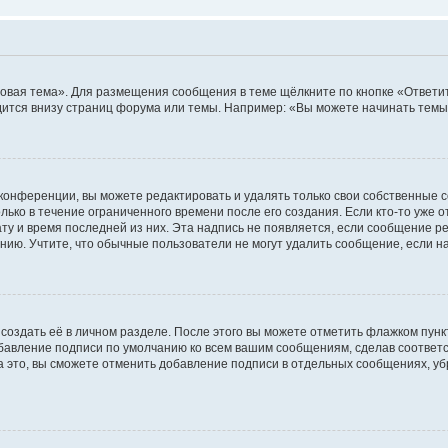
овая тема». Для размещения сообщения в теме щёлкните по кнопке «Ответит
ится внизу страниц форума или темы. Например: «Вы можете начинать темы»
конференции, вы можете редактировать и удалять только свои собственные 
ько в течение ограниченного времени после его создания. Если кто-то уже 
дату и время последней из них. Эта надпись не появляется, если сообщение 
ию. Учтите, что обычные пользователи не могут удалить сообщение, если на 
создать её в личном разделе. После этого вы можете отметить флажком пун
обавление подписи по умолчанию ко всем вашим сообщениям, сделав соотве
а это, вы сможете отменить добавление подписи в отдельных сообщениях, у