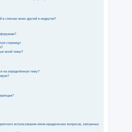
й в списках моих друзей и недругов?
и форумам?
стую страницу!
и?
ные мной темы?
ься на определённую тему?
форум?
ференции?
рректного использования и/или юридических вопросов, связанных