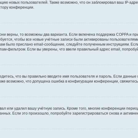
ию новых пользователей. Также возможно, что он заблокировал ваш IP-адре
атору конференции.
они верны, то возможны два варианта. Если включена поддержка COPPA и при 
уется, чтобы все новые учётные записи были активированы пользователями
ам было прислано email-сообщение, следуйте полученным инструкциям. Если
пам-фильтром. Если вы уверены, что ввели правильный адрес email, попробу
едитесь, что вы правильно вводите имя пользователя и пароль. Если данные
Также возможно, что допущена ошибка в конфигурации конференции, свяжитес
вал или удалил вашу учётную запись. Кроме того, многие конференции перио
ных. Если это произошло, попробуйте зарегистрироваться снова и активнее 