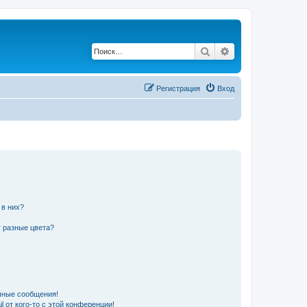
Поиск
Расширенный по
Регистрация
Вход
 в них?
 разные цвета?
чные сообщения!
 от кого-то с этой конференции!