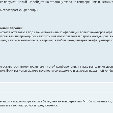
егко получить новый. Перейдите на страницу входа на конференцию и щёлкни
инистратором конференции.
мени и пароля?
сможете оставаться под своим именем на конференции только некоторое огран
 чтобы вам не приходилось вводить имя пользователя и пароль каждый раз, 
щедоступном компьютере, например в библиотеке, интернет-кафе, университе
ам оставаться авторизованным на этой конференции, а также выполняют друг
ом. Если вы испытываете трудности со входом или выходом на данной конфе
е ваши настройки хранятся в базе данных конференции. Чтобы изменить их,
ить все свои настройки и предпочтения.