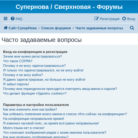
Супернова / Сверхновая - Форумы
FAQ
Регистрация
Вход
П
Сайт СуперНова
Список форумов
Часто задаваемые вопросы
о
Часто задаваемые вопросы
и
с
Вход на конференцию и регистрация
Зачем мне нужно регистрироваться?
к
Что такое COPPA?
Почему я не могу зарегистрироваться?
Я только что зарегистрировался, но не могу войти!
Почему я не могу войти?
Я давно зарегистрирован, но больше не могу войти!
Я забыл пароль!
Почему мне периодически приходится повторять ввод имени и пароля?
Что делает функция «Удалить cookies»?
Параметры и настройки пользователя
Как мне изменить мои настройки?
Как избежать появления моего имени в списке «Кто сейчас на конференции»?
На конференции неправильное время!
Я изменил часовой пояс, но время всё равно неправильное!
Моего языка нет в списке!
Что означают изображения рядом с моим именем пользователя?
Как мне включить отображение аватары?