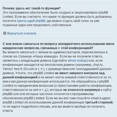
Почему здесь нет такой-то функции?
Это программное обеспечение было создано и лицензировано phpBB
Limited. Если вы считаете, что какая-то функция должна быть добавлена,
посетите
Центр идей phpBB
, где можно отдать свой голос за уже
поданные идеи или предложить собственные.
Вернуться к началу
С кем можно связаться по вопросу некорректного использования и/или
юридических вопросов, связанных с этой конференцией?
Вы можете связаться с любым из администраторов, перечисленных в
списке на странице «Наша команда». Если вы не получили ответа,
свяжитесь с владельцем домена (сделайте
whois lookup
) или, если
конференция находится на бесплатном домене (например, chat.ru,
Yahoo!, free.fr, f2s.com и т. п.), с руководством или техподдержкой данного
домена. Учтите, что phpBB Limited
не имеет никакого контроля над
данной конференцией
и не может нести никакой ответственности за то,
кем и как данная конференция используется. Не обращайтесь к phpBB
Limited по юридическим вопросам (о приостановке работы конференции,
ответственности за неё и т. д.), которые
не относятся напрямую
к сайту
phpBB.com или которые частично относятся к программному
обеспечению phpBB Limited. Если же вы всё-таки пошлёте email в адрес
phpBB Limited об использовании данной конференции
третьей стороной
,
то не ждите подробного письма, или вы можете вообще не получить
ответа.