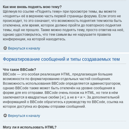
Как мне вновь поднять мою тему?
Щёлкнув по ссылке «Поднять тему» при просмотре темы, вы можете
«поднять» её в верхнюю часть первой страницы форума. Если этого не
происходит, то это означает, что возможность поднятия тем могла быть
отключена, или время, которое должно пройти до повторного поднятия
темы, ещё не прошло. Также можно поднять тему, просто ответив на неё,
однако удостоверьтесь, что тем самым вы не нарушаете правила
конференции, на которой находитесь.
Вернуться к началу
Форматирование сообщений и типы создаваемых тем
Что такое BBCode?
BBCode — это особая реализация HTML, предлагающая большие
возможности по форматированию отдельных частей сообщения.
Возможность использования BBCode определяется администратором,
однако BBCode также может быть отключён на уровне сообщения в
форме для его отправки. BBCode очень похож на HTML, но теги в нём
заключаются в квадратные скобки [ и ], а не в < и >. За дополнительной
информацией о BBCode обратитесь к руководству по BBCode, ссылка на
которое доступна из формы отправки сообщений.
Вернуться к началу
Могу ли я использовать HTML?