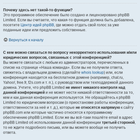
Почему здесь нет такой-то функции?
Это программное обеспечение было создано и лицензировано phpBB
Limited. Если вы считаете, что какая-то функция должна быть добавлена,
посетите
Центр идей phpBB
, где можно отдать свой голос за уже
поданные идеи или предложить собственные.
Вернуться к началу
С кем можно связаться по вопросу некорректного использования и/или
юридических вопросов, связанных с этой конференцией?
Вы можете связаться с любым из администраторов, перечисленных в
списке на странице «Наша команда». Если вы не получили ответа,
свяжитесь с владельцем домена (сделайте
whois lookup
) или, если
конференция находится на бесплатном домене (например, chat.ru,
Yahoo!, free.fr, f2s.com и т. п.), с руководством или техподдержкой данного
домена. Учтите, что phpBB Limited
не имеет никакого контроля над
данной конференцией
и не может нести никакой ответственности за то,
кем и как данная конференция используется. Не обращайтесь к phpBB
Limited по юридическим вопросам (о приостановке работы конференции,
ответственности за неё и т. д.), которые
не относятся напрямую
к сайту
phpBB.com или которые частично относятся к программному
обеспечению phpBB Limited. Если же вы всё-таки пошлёте email в адрес
phpBB Limited об использовании данной конференции
третьей стороной
,
то не ждите подробного письма, или вы можете вообще не получить
ответа.