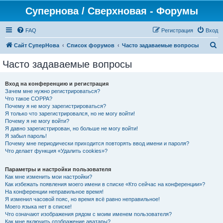
Супернова / Сверхновая - Форумы
FAQ
Регистрация
Вход
П
Сайт СуперНова
Список форумов
Часто задаваемые вопросы
о
Часто задаваемые вопросы
и
с
Вход на конференцию и регистрация
Зачем мне нужно регистрироваться?
к
Что такое COPPA?
Почему я не могу зарегистрироваться?
Я только что зарегистрировался, но не могу войти!
Почему я не могу войти?
Я давно зарегистрирован, но больше не могу войти!
Я забыл пароль!
Почему мне периодически приходится повторять ввод имени и пароля?
Что делает функция «Удалить cookies»?
Параметры и настройки пользователя
Как мне изменить мои настройки?
Как избежать появления моего имени в списке «Кто сейчас на конференции»?
На конференции неправильное время!
Я изменил часовой пояс, но время всё равно неправильное!
Моего языка нет в списке!
Что означают изображения рядом с моим именем пользователя?
Как мне включить отображение аватары?