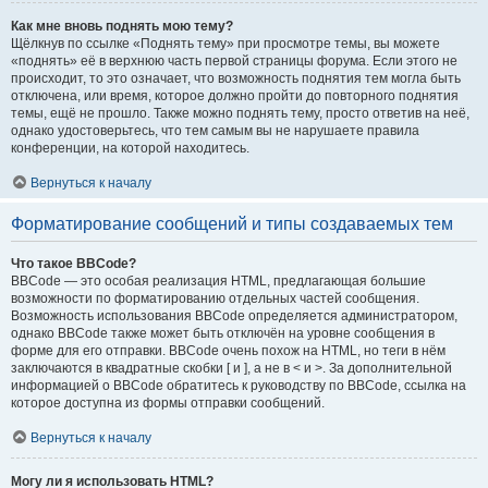
Как мне вновь поднять мою тему?
Щёлкнув по ссылке «Поднять тему» при просмотре темы, вы можете
«поднять» её в верхнюю часть первой страницы форума. Если этого не
происходит, то это означает, что возможность поднятия тем могла быть
отключена, или время, которое должно пройти до повторного поднятия
темы, ещё не прошло. Также можно поднять тему, просто ответив на неё,
однако удостоверьтесь, что тем самым вы не нарушаете правила
конференции, на которой находитесь.
Вернуться к началу
Форматирование сообщений и типы создаваемых тем
Что такое BBCode?
BBCode — это особая реализация HTML, предлагающая большие
возможности по форматированию отдельных частей сообщения.
Возможность использования BBCode определяется администратором,
однако BBCode также может быть отключён на уровне сообщения в
форме для его отправки. BBCode очень похож на HTML, но теги в нём
заключаются в квадратные скобки [ и ], а не в < и >. За дополнительной
информацией о BBCode обратитесь к руководству по BBCode, ссылка на
которое доступна из формы отправки сообщений.
Вернуться к началу
Могу ли я использовать HTML?