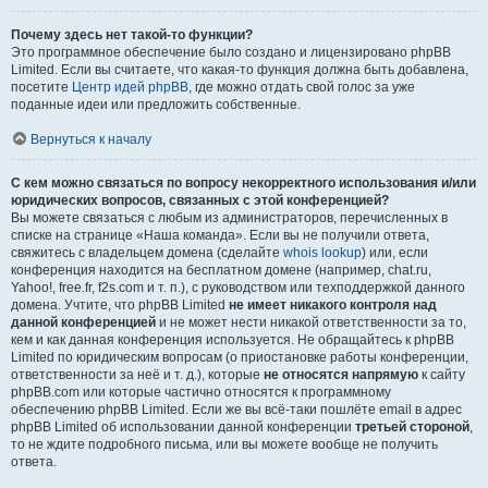
Почему здесь нет такой-то функции?
Это программное обеспечение было создано и лицензировано phpBB
Limited. Если вы считаете, что какая-то функция должна быть добавлена,
посетите
Центр идей phpBB
, где можно отдать свой голос за уже
поданные идеи или предложить собственные.
Вернуться к началу
С кем можно связаться по вопросу некорректного использования и/или
юридических вопросов, связанных с этой конференцией?
Вы можете связаться с любым из администраторов, перечисленных в
списке на странице «Наша команда». Если вы не получили ответа,
свяжитесь с владельцем домена (сделайте
whois lookup
) или, если
конференция находится на бесплатном домене (например, chat.ru,
Yahoo!, free.fr, f2s.com и т. п.), с руководством или техподдержкой данного
домена. Учтите, что phpBB Limited
не имеет никакого контроля над
данной конференцией
и не может нести никакой ответственности за то,
кем и как данная конференция используется. Не обращайтесь к phpBB
Limited по юридическим вопросам (о приостановке работы конференции,
ответственности за неё и т. д.), которые
не относятся напрямую
к сайту
phpBB.com или которые частично относятся к программному
обеспечению phpBB Limited. Если же вы всё-таки пошлёте email в адрес
phpBB Limited об использовании данной конференции
третьей стороной
,
то не ждите подробного письма, или вы можете вообще не получить
ответа.