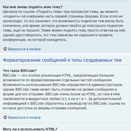
Как мне вновь поднять мою тему?
Щёлкнув по ссылке «Поднять тему» при просмотре темы, вы можете
«поднять» её в верхнюю часть первой страницы форума. Если этого не
происходит, то это означает, что возможность поднятия тем могла быть
отключена, или время, которое должно пройти до повторного поднятия
темы, ещё не прошло. Также можно поднять тему, просто ответив на неё,
однако удостоверьтесь, что тем самым вы не нарушаете правила
конференции, на которой находитесь.
Вернуться к началу
Форматирование сообщений и типы создаваемых тем
Что такое BBCode?
BBCode — это особая реализация HTML, предлагающая большие
возможности по форматированию отдельных частей сообщения.
Возможность использования BBCode определяется администратором,
однако BBCode также может быть отключён на уровне сообщения в
форме для его отправки. BBCode очень похож на HTML, но теги в нём
заключаются в квадратные скобки [ и ], а не в < и >. За дополнительной
информацией о BBCode обратитесь к руководству по BBCode, ссылка на
которое доступна из формы отправки сообщений.
Вернуться к началу
Могу ли я использовать HTML?