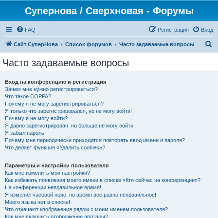
Супернова / Сверхновая - Форумы
FAQ
Регистрация
Вход
П
Сайт СуперНова
Список форумов
Часто задаваемые вопросы
о
Часто задаваемые вопросы
и
с
Вход на конференцию и регистрация
Зачем мне нужно регистрироваться?
к
Что такое COPPA?
Почему я не могу зарегистрироваться?
Я только что зарегистрировался, но не могу войти!
Почему я не могу войти?
Я давно зарегистрирован, но больше не могу войти!
Я забыл пароль!
Почему мне периодически приходится повторять ввод имени и пароля?
Что делает функция «Удалить cookies»?
Параметры и настройки пользователя
Как мне изменить мои настройки?
Как избежать появления моего имени в списке «Кто сейчас на конференции»?
На конференции неправильное время!
Я изменил часовой пояс, но время всё равно неправильное!
Моего языка нет в списке!
Что означают изображения рядом с моим именем пользователя?
Как мне включить отображение аватары?