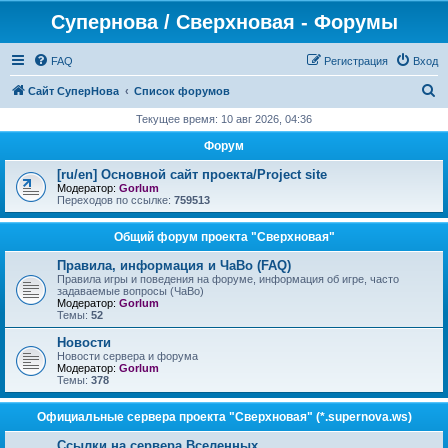
Супернова / Сверхновая - Форумы
FAQ
Регистрация
Вход
П
Сайт СуперНова
Список форумов
о
Текущее время: 10 авг 2026, 04:36
и
Форум
с
[ru/en] Основной сайт проекта/Project site
к
Модератор:
Gorlum
Переходов по ссылке:
759513
Общий форум проекта "Сверхновая"
Правила, информация и ЧаВо (FAQ)
Правила игры и поведения на форуме, информация об игре, часто
задаваемые вопросы (ЧаВо)
Модератор:
Gorlum
Темы:
52
Новости
Новости сервера и форума
Модератор:
Gorlum
Темы:
378
Официальные сервера проекта "Сверхновая" (*.supernova.ws)
Ссылки на сервера Вселенных