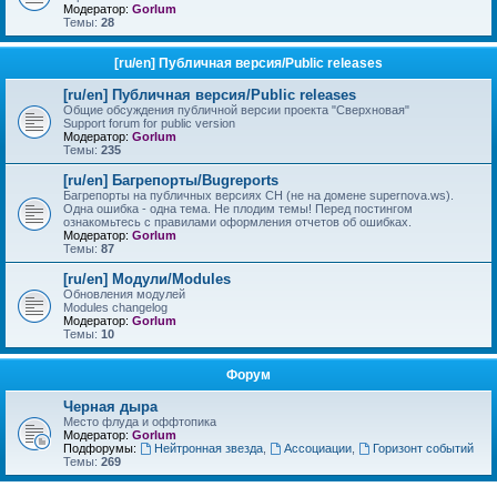
Модератор:
Gorlum
Темы:
28
[ru/en] Публичная версия/Public releases
[ru/en] Публичная версия/Public releases
Общие обсуждения публичной версии проекта "Сверхновая"
Support forum for public version
Модератор:
Gorlum
Темы:
235
[ru/en] Багрепорты/Bugreports
Багрепорты на публичных версиях СН (не на домене supernova.ws).
Одна ошибка - одна тема. Не плодим темы! Перед постингом
ознакомьтесь с правилами оформления отчетов об ошибках.
Модератор:
Gorlum
Темы:
87
[ru/en] Модули/Modules
Обновления модулей
Modules changelog
Модератор:
Gorlum
Темы:
10
Форум
Черная дыра
Место флуда и оффтопика
Модератор:
Gorlum
Подфорумы:
Нейтронная звезда
,
Ассоциации
,
Горизонт событий
Темы:
269