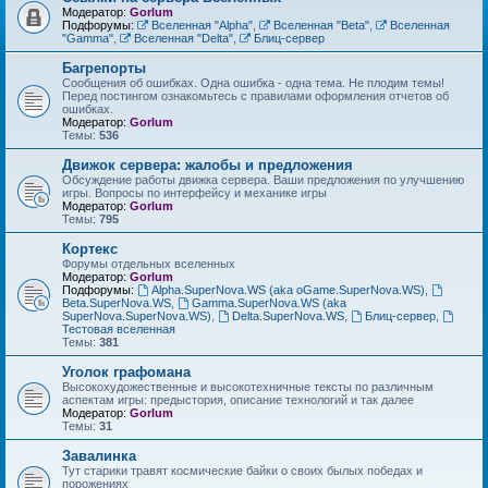
Модератор:
Gorlum
Подфорумы:
Вселенная "Alpha"
,
Вселенная "Beta"
,
Вселенная
"Gamma"
,
Вселенная "Delta"
,
Блиц-сервер
Багрепорты
Сообщения об ошибках. Одна ошибка - одна тема. Не плодим темы!
Перед постингом ознакомьтесь с правилами оформления отчетов об
ошибках.
Модератор:
Gorlum
Темы:
536
Движок сервера: жалобы и предложения
Обсуждение работы движка сервера. Ваши предложения по улучшению
игры. Вопросы по интерфейсу и механике игры
Модератор:
Gorlum
Темы:
795
Кортекс
Форумы отдельных вселенных
Модератор:
Gorlum
Подфорумы:
Alpha.SuperNova.WS (aka oGame.SuperNova.WS)
,
Beta.SuperNova.WS
,
Gamma.SuperNova.WS (aka
SuperNova.SuperNova.WS)
,
Delta.SuperNova.WS
,
Блиц-сервер
,
Тестовая вселенная
Темы:
381
Уголок графомана
Высокохудожественные и высокотехничные тексты по различным
аспектам игры: предыстория, описание технологий и так далее
Модератор:
Gorlum
Темы:
31
Завалинка
Тут старики травят космические байки о своих былых победах и
порожениях