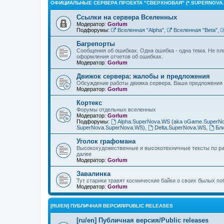
ОФИЦИАЛЬНЫЕ СЕРВЕРА ПРОЕКТА "СВЕРХНОВАЯ" (*.SUPERNOVA.
Ссылки на сервера Вселенных
Модератор:
Gorlum
Подфорумы:
Вселенная "Alpha"
,
Вселенная "Beta"
,
Багрепорты
Сообщения об ошибках. Одна ошибка - одна тема. Не пл
оформления отчетов об ошибках.
Модератор:
Gorlum
Движок сервера: жалобы и предложения
Обсуждение работы движка сервера. Ваши предложения 
Модератор:
Gorlum
Кортекс
Форумы отдельных вселенных
Модератор:
Gorlum
Подфорумы:
Alpha.SuperNova.WS (aka oGame.SuperN
SuperNova.SuperNova.WS)
,
Delta.SuperNova.WS
,
Бл
Уголок графомана
Высокохудожественные и высокотехничные тексты по раз
далее
Модератор:
Gorlum
Завалинка
Тут старики травят космические байки о своих былых по
Модератор:
Gorlum
[RU/EN] ПУБЛИЧНАЯ ВЕРСИЯ/PUBLIC RELEASES
[ru/en] Публичная версия/Public releases