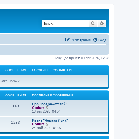
Поиск
Расширенный по
Регистрация
Вход
Текущее время: 09 авг 2026, 12:28
СООБЩЕНИЯ
ПОСЛЕДНЕЕ СООБЩЕНИЕ
ылке: 759468
СООБЩЕНИЯ
ПОСЛЕДНЕЕ СООБЩЕНИЕ
Про "подражателей"
149
П
Gorlum
е
13 дек 2025, 04:54
р
е
Ивент "Чёрная Луна"
1233
й
П
Gorlum
т
е
24 май 2026, 04:07
и
р
к
е
п
й