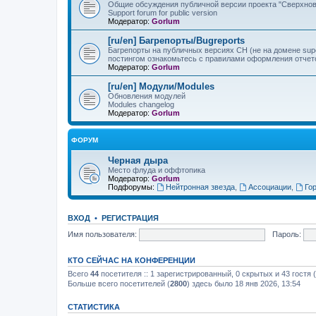
Общие обсуждения публичной версии проекта "Сверхнов
Support forum for public version
Модератор:
Gorlum
[ru/en] Багрепорты/Bugreports
Багрепорты на публичных версиях СН (не на домене sup
постингом ознакомьтесь с правилами оформления отчет
Модератор:
Gorlum
[ru/en] Модули/Modules
Обновления модулей
Modules changelog
Модератор:
Gorlum
ФОРУМ
Черная дыра
Место флуда и оффтопика
Модератор:
Gorlum
Подфорумы:
Нейтронная звезда
,
Ассоциации
,
Го
ВХОД
•
РЕГИСТРАЦИЯ
Имя пользователя:
Пароль:
КТО СЕЙЧАС НА КОНФЕРЕНЦИИ
Всего
44
посетителя :: 1 зарегистрированный, 0 скрытых и 43 гостя
Больше всего посетителей (
2800
) здесь было 18 янв 2026, 13:54
СТАТИСТИКА