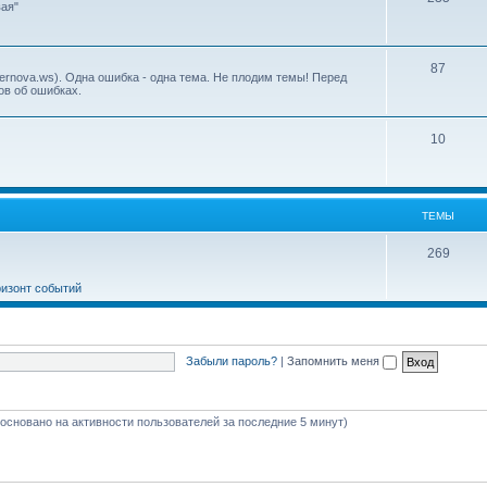
ая"
87
ernova.ws). Одна ошибка - одна тема. Не плодим темы! Перед
ов об ошибках.
10
ТЕМЫ
269
ризонт событий
Забыли пароль?
|
Запомнить меня
 (основано на активности пользователей за последние 5 минут)