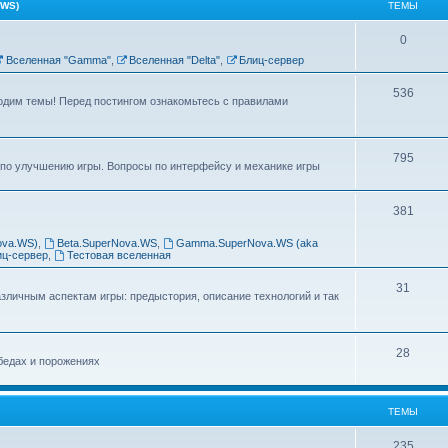
WS)
ТЕМЫ
0
Вселенная "Gamma"
,
Вселенная "Delta"
,
Блиц-сервер
536
одим темы! Перед постингом ознакомьтесь с правилами
795
по улучшению игры. Вопросы по интерфейсу и механике игры
381
ova.WS)
,
Beta.SuperNova.WS
,
Gamma.SuperNova.WS (aka
иц-сервер
,
Тестовая вселенная
31
личным аспектам игры: предыстория, описание технологий и так
28
бедах и порожениях
ТЕМЫ
235