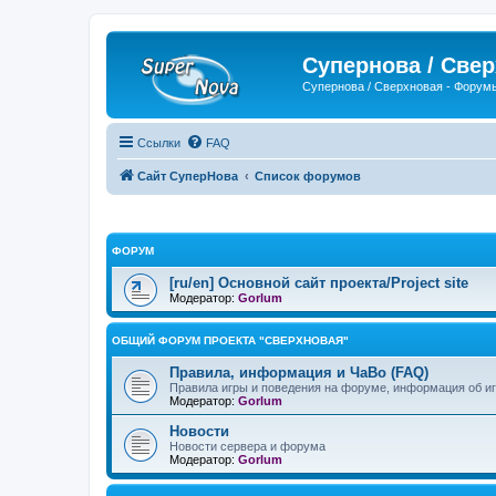
Супернова / Све
Супернова / Сверхновая - Форум
Ссылки
FAQ
Сайт СуперНова
Список форумов
ФОРУМ
[ru/en] Основной сайт проекта/Project site
Модератор:
Gorlum
ОБЩИЙ ФОРУМ ПРОЕКТА "СВЕРХНОВАЯ"
Правила, информация и ЧаВо (FAQ)
Правила игры и поведения на форуме, информация об иг
Модератор:
Gorlum
Новости
Новости сервера и форума
Модератор:
Gorlum