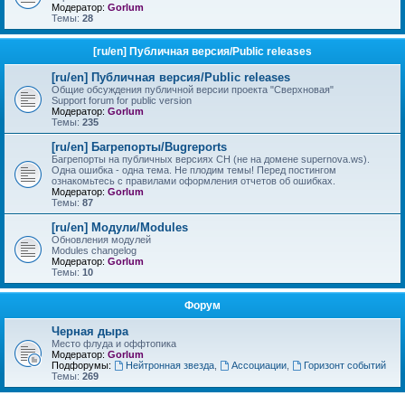
Модератор:
Gorlum
Темы:
28
[ru/en] Публичная версия/Public releases
[ru/en] Публичная версия/Public releases
Общие обсуждения публичной версии проекта "Сверхновая"
Support forum for public version
Модератор:
Gorlum
Темы:
235
[ru/en] Багрепорты/Bugreports
Багрепорты на публичных версиях СН (не на домене supernova.ws).
Одна ошибка - одна тема. Не плодим темы! Перед постингом
ознакомьтесь с правилами оформления отчетов об ошибках.
Модератор:
Gorlum
Темы:
87
[ru/en] Модули/Modules
Обновления модулей
Modules changelog
Модератор:
Gorlum
Темы:
10
Форум
Черная дыра
Место флуда и оффтопика
Модератор:
Gorlum
Подфорумы:
Нейтронная звезда
,
Ассоциации
,
Горизонт событий
Темы:
269