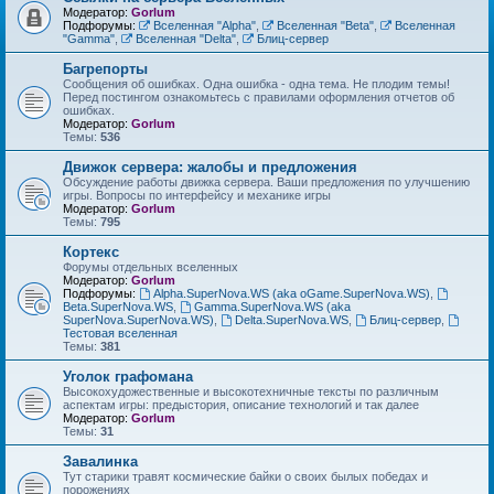
Модератор:
Gorlum
Подфорумы:
Вселенная "Alpha"
,
Вселенная "Beta"
,
Вселенная
"Gamma"
,
Вселенная "Delta"
,
Блиц-сервер
Багрепорты
Сообщения об ошибках. Одна ошибка - одна тема. Не плодим темы!
Перед постингом ознакомьтесь с правилами оформления отчетов об
ошибках.
Модератор:
Gorlum
Темы:
536
Движок сервера: жалобы и предложения
Обсуждение работы движка сервера. Ваши предложения по улучшению
игры. Вопросы по интерфейсу и механике игры
Модератор:
Gorlum
Темы:
795
Кортекс
Форумы отдельных вселенных
Модератор:
Gorlum
Подфорумы:
Alpha.SuperNova.WS (aka oGame.SuperNova.WS)
,
Beta.SuperNova.WS
,
Gamma.SuperNova.WS (aka
SuperNova.SuperNova.WS)
,
Delta.SuperNova.WS
,
Блиц-сервер
,
Тестовая вселенная
Темы:
381
Уголок графомана
Высокохудожественные и высокотехничные тексты по различным
аспектам игры: предыстория, описание технологий и так далее
Модератор:
Gorlum
Темы:
31
Завалинка
Тут старики травят космические байки о своих былых победах и
порожениях