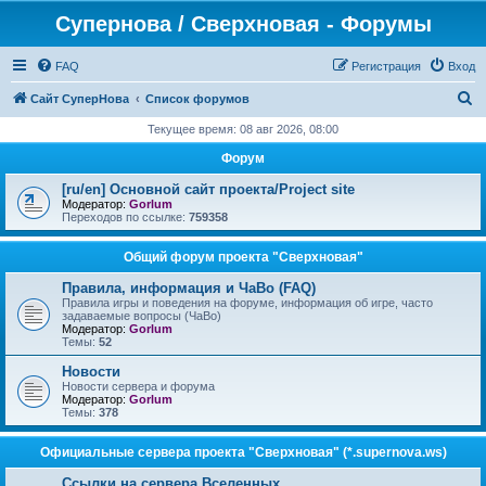
Супернова / Сверхновая - Форумы
FAQ
Регистрация
Вход
П
Сайт СуперНова
Список форумов
о
Текущее время: 08 авг 2026, 08:00
и
Форум
с
[ru/en] Основной сайт проекта/Project site
к
Модератор:
Gorlum
Переходов по ссылке:
759358
Общий форум проекта "Сверхновая"
Правила, информация и ЧаВо (FAQ)
Правила игры и поведения на форуме, информация об игре, часто
задаваемые вопросы (ЧаВо)
Модератор:
Gorlum
Темы:
52
Новости
Новости сервера и форума
Модератор:
Gorlum
Темы:
378
Официальные сервера проекта "Сверхновая" (*.supernova.ws)
Ссылки на сервера Вселенных