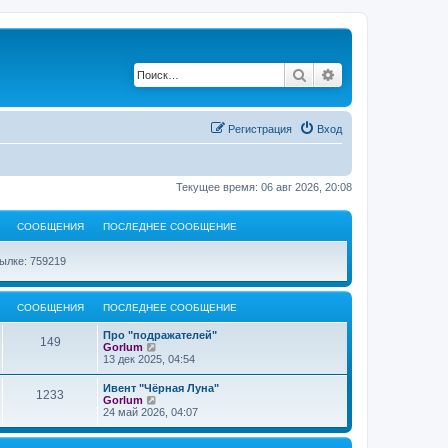
Поиск
Расширенный по
Регистрация
Вход
Текущее время: 06 авг 2026, 20:08
СООБЩЕНИЯ
ПОСЛЕДНЕЕ СООБЩЕНИЕ
ылке: 759219
СООБЩЕНИЯ
ПОСЛЕДНЕЕ СООБЩЕНИЕ
Про "подражателей"
149
П
Gorlum
е
13 дек 2025, 04:54
р
е
Ивент "Чёрная Луна"
1233
й
П
Gorlum
т
е
24 май 2026, 04:07
и
р
к
е
п
й