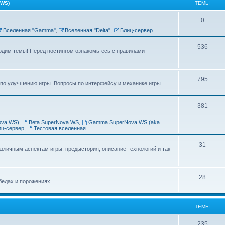
WS)
ТЕМЫ
0
Вселенная "Gamma"
,
Вселенная "Delta"
,
Блиц-сервер
536
одим темы! Перед постингом ознакомьтесь с правилами
795
по улучшению игры. Вопросы по интерфейсу и механике игры
381
ova.WS)
,
Beta.SuperNova.WS
,
Gamma.SuperNova.WS (aka
иц-сервер
,
Тестовая вселенная
31
личным аспектам игры: предыстория, описание технологий и так
28
бедах и порожениях
ТЕМЫ
235