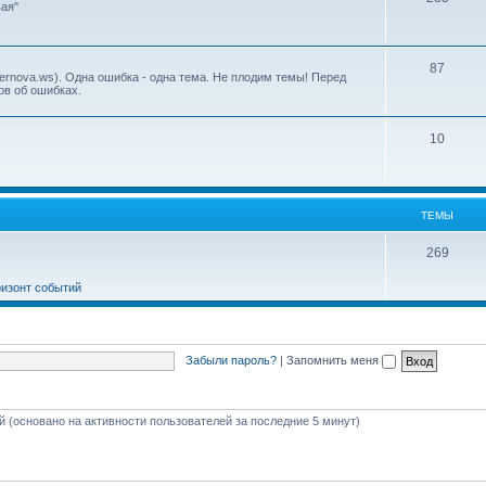
ая"
87
ernova.ws). Одна ошибка - одна тема. Не плодим темы! Перед
ов об ошибках.
10
ТЕМЫ
269
ризонт событий
Забыли пароль?
|
Запомнить меня
ей (основано на активности пользователей за последние 5 минут)