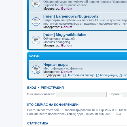
Общие обсуждения публичной версии проекта "Сверхнов
Support forum for public version
Модератор:
Gorlum
[ru/en] Багрепорты/Bugreports
Багрепорты на публичных версиях СН (не на домене sup
постингом ознакомьтесь с правилами оформления отчет
Модератор:
Gorlum
[ru/en] Модули/Modules
Обновления модулей
Modules changelog
Модератор:
Gorlum
ФОРУМ
Черная дыра
Место флуда и оффтопика
Модератор:
Gorlum
Подфорумы:
Нейтронная звезда
,
Ассоциации
,
Го
ВХОД
•
РЕГИСТРАЦИЯ
Имя пользователя:
Пароль:
КТО СЕЙЧАС НА КОНФЕРЕНЦИИ
Всего
16
посетителей :: 1 зарегистрированный, 0 скрытых и 15 гост
Больше всего посетителей (
2800
) здесь было 18 янв 2026, 13:54
СТАТИСТИКА