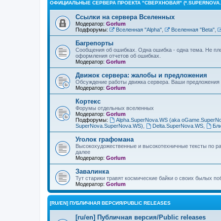
ОФИЦИАЛЬНЫЕ СЕРВЕРА ПРОЕКТА "СВЕРХНОВАЯ" (*.SUPERNOVA.
Ссылки на сервера Вселенных
Модератор:
Gorlum
Подфорумы:
Вселенная "Alpha"
,
Вселенная "Beta"
,
Багрепорты
Сообщения об ошибках. Одна ошибка - одна тема. Не пл
оформления отчетов об ошибках.
Модератор:
Gorlum
Движок сервера: жалобы и предложения
Обсуждение работы движка сервера. Ваши предложения 
Модератор:
Gorlum
Кортекс
Форумы отдельных вселенных
Модератор:
Gorlum
Подфорумы:
Alpha.SuperNova.WS (aka oGame.SuperN
SuperNova.SuperNova.WS)
,
Delta.SuperNova.WS
,
Бл
Уголок графомана
Высокохудожественные и высокотехничные тексты по раз
далее
Модератор:
Gorlum
Завалинка
Тут старики травят космические байки о своих былых по
Модератор:
Gorlum
[RU/EN] ПУБЛИЧНАЯ ВЕРСИЯ/PUBLIC RELEASES
[ru/en] Публичная версия/Public releases