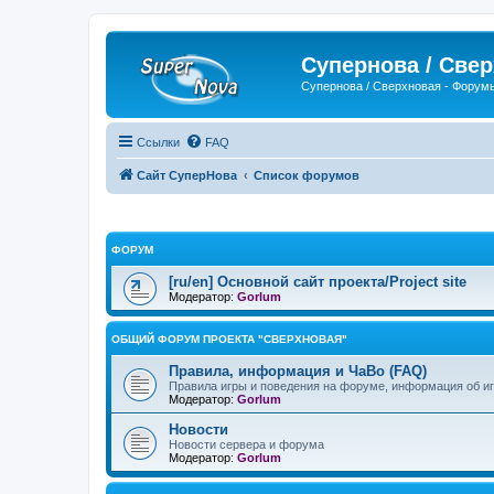
Супернова / Све
Супернова / Сверхновая - Форум
Ссылки
FAQ
Сайт СуперНова
Список форумов
ФОРУМ
[ru/en] Основной сайт проекта/Project site
Модератор:
Gorlum
ОБЩИЙ ФОРУМ ПРОЕКТА "СВЕРХНОВАЯ"
Правила, информация и ЧаВо (FAQ)
Правила игры и поведения на форуме, информация об иг
Модератор:
Gorlum
Новости
Новости сервера и форума
Модератор:
Gorlum