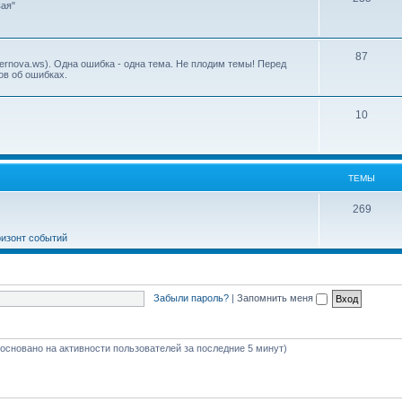
ая"
87
ernova.ws). Одна ошибка - одна тема. Не плодим темы! Перед
ов об ошибках.
10
ТЕМЫ
269
ризонт событий
Забыли пароль?
|
Запомнить меня
 (основано на активности пользователей за последние 5 минут)