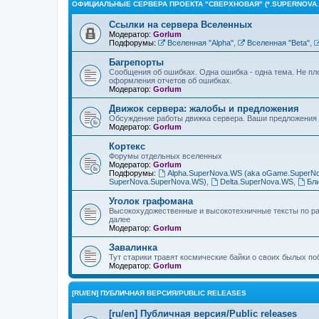
ОФИЦИАЛЬНЫЕ СЕРВЕРА ПРОЕКТА "СВЕРХНОВАЯ" (*.SUPERNOVA.
Ссылки на сервера Вселенных
Модератор:
Gorlum
Подфорумы:
Вселенная "Alpha"
,
Вселенная "Beta"
,
Багрепорты
Сообщения об ошибках. Одна ошибка - одна тема. Не пл
оформления отчетов об ошибках.
Модератор:
Gorlum
Движок сервера: жалобы и предложения
Обсуждение работы движка сервера. Ваши предложения 
Модератор:
Gorlum
Кортекс
Форумы отдельных вселенных
Модератор:
Gorlum
Подфорумы:
Alpha.SuperNova.WS (aka oGame.SuperN
SuperNova.SuperNova.WS)
,
Delta.SuperNova.WS
,
Бл
Уголок графомана
Высокохудожественные и высокотехничные тексты по раз
далее
Модератор:
Gorlum
Завалинка
Тут старики травят космические байки о своих былых по
Модератор:
Gorlum
[RU/EN] ПУБЛИЧНАЯ ВЕРСИЯ/PUBLIC RELEASES
[ru/en] Публичная версия/Public releases