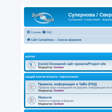
Супернова / Све
Супернова / Сверхновая - Форум
Ссылки
FAQ
Сайт СуперНова
Список форумов
ФОРУМ
[ru/en] Основной сайт проекта/Project site
Модератор:
Gorlum
ОБЩИЙ ФОРУМ ПРОЕКТА "СВЕРХНОВАЯ"
Правила, информация и ЧаВо (FAQ)
Правила игры и поведения на форуме, информация об иг
Модератор:
Gorlum
Новости
Новости сервера и форума
Модератор:
Gorlum