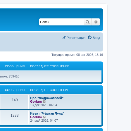
Поиск
Расширенный по
Регистрация
Вход
Текущее время: 08 авг 2026, 18:16
СООБЩЕНИЯ
ПОСЛЕДНЕЕ СООБЩЕНИЕ
ылке: 759410
СООБЩЕНИЯ
ПОСЛЕДНЕЕ СООБЩЕНИЕ
Про "подражателей"
149
П
Gorlum
е
13 дек 2025, 04:54
р
е
Ивент "Чёрная Луна"
1233
й
П
Gorlum
т
е
24 май 2026, 04:07
и
р
к
е
п
й