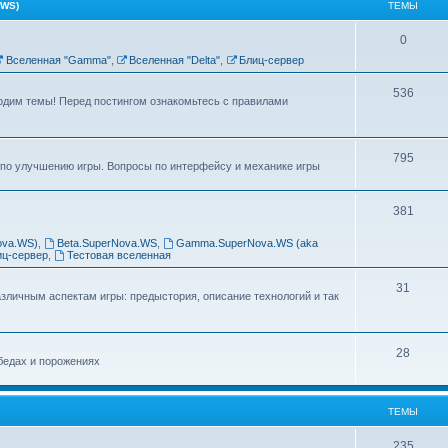
WS)
ТЕМЫ
0
Вселенная "Gamma"
,
Вселенная "Delta"
,
Блиц-сервер
536
одим темы! Перед постингом ознакомьтесь с правилами
795
по улучшению игры. Вопросы по интерфейсу и механике игры
381
ova.WS)
,
Beta.SuperNova.WS
,
Gamma.SuperNova.WS (aka
иц-сервер
,
Тестовая вселенная
31
личным аспектам игры: предыстория, описание технологий и так
28
бедах и порожениях
ТЕМЫ
235