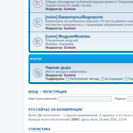
Общие обсуждения публичной версии проекта "Сверхнов
Support forum for public version
Модератор:
Gorlum
[ru/en] Багрепорты/Bugreports
Багрепорты на публичных версиях СН (не на домене sup
постингом ознакомьтесь с правилами оформления отчет
Модератор:
Gorlum
[ru/en] Модули/Modules
Обновления модулей
Modules changelog
Модератор:
Gorlum
ФОРУМ
Черная дыра
Место флуда и оффтопика
Модератор:
Gorlum
Подфорумы:
Нейтронная звезда
,
Ассоциации
,
Го
ВХОД
•
РЕГИСТРАЦИЯ
Имя пользователя:
Пароль:
КТО СЕЙЧАС НА КОНФЕРЕНЦИИ
Всего
22
посетителя :: 1 зарегистрированный, 0 скрытых и 21 гость
Больше всего посетителей (
2800
) здесь было 18 янв 2026, 13:54
СТАТИСТИКА