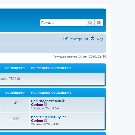
Поиск
Расширенный по
Регистрация
Вход
Текущее время: 06 авг 2026, 19:16
СООБЩЕНИЯ
ПОСЛЕДНЕЕ СООБЩЕНИЕ
ылке: 759216
СООБЩЕНИЯ
ПОСЛЕДНЕЕ СООБЩЕНИЕ
Про "подражателей"
149
П
Gorlum
е
13 дек 2025, 04:54
р
е
Ивент "Чёрная Луна"
1233
й
П
Gorlum
т
е
24 май 2026, 04:07
и
р
к
е
п
й