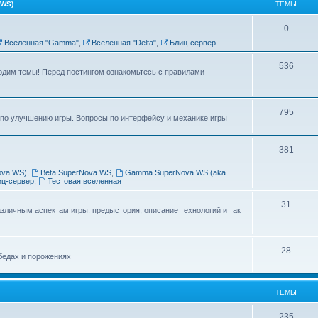
WS)
ТЕМЫ
0
Вселенная "Gamma"
,
Вселенная "Delta"
,
Блиц-сервер
536
одим темы! Перед постингом ознакомьтесь с правилами
795
по улучшению игры. Вопросы по интерфейсу и механике игры
381
ova.WS)
,
Beta.SuperNova.WS
,
Gamma.SuperNova.WS (aka
иц-сервер
,
Тестовая вселенная
31
личным аспектам игры: предыстория, описание технологий и так
28
бедах и порожениях
ТЕМЫ
235