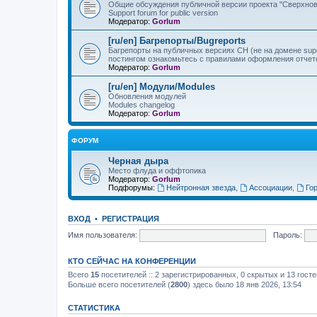
Общие обсуждения публичной версии проекта "Сверхнов
Support forum for public version
Модератор:
Gorlum
[ru/en] Багрепорты/Bugreports
Багрепорты на публичных версиях СН (не на домене sup
постингом ознакомьтесь с правилами оформления отчет
Модератор:
Gorlum
[ru/en] Модули/Modules
Обновления модулей
Modules changelog
Модератор:
Gorlum
ФОРУМ
Черная дыра
Место флуда и оффтопика
Модератор:
Gorlum
Подфорумы:
Нейтронная звезда
,
Ассоциации
,
Го
ВХОД
•
РЕГИСТРАЦИЯ
Имя пользователя:
Пароль:
КТО СЕЙЧАС НА КОНФЕРЕНЦИИ
Всего
15
посетителей :: 2 зарегистрированных, 0 скрытых и 13 гост
Больше всего посетителей (
2800
) здесь было 18 янв 2026, 13:54
СТАТИСТИКА