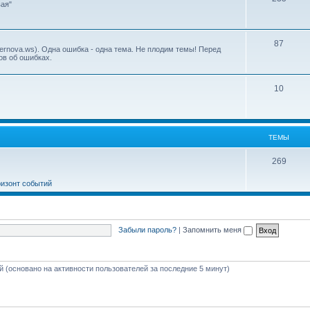
ая"
87
ernova.ws). Одна ошибка - одна тема. Не плодим темы! Перед
ов об ошибках.
10
ТЕМЫ
269
ризонт событий
Забыли пароль?
|
Запомнить меня
ей (основано на активности пользователей за последние 5 минут)