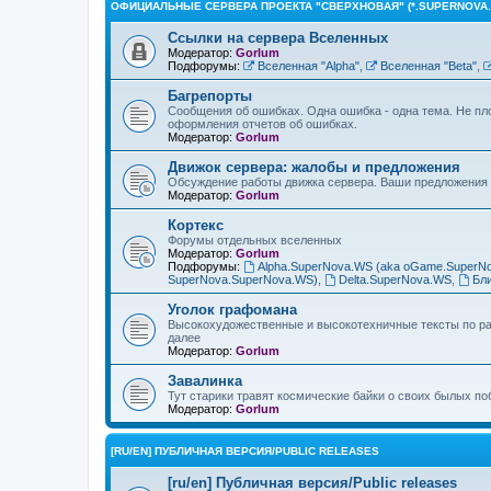
ОФИЦИАЛЬНЫЕ СЕРВЕРА ПРОЕКТА "СВЕРХНОВАЯ" (*.SUPERNOVA.
Ссылки на сервера Вселенных
Модератор:
Gorlum
Подфорумы:
Вселенная "Alpha"
,
Вселенная "Beta"
,
Багрепорты
Сообщения об ошибках. Одна ошибка - одна тема. Не пл
оформления отчетов об ошибках.
Модератор:
Gorlum
Движок сервера: жалобы и предложения
Обсуждение работы движка сервера. Ваши предложения 
Модератор:
Gorlum
Кортекс
Форумы отдельных вселенных
Модератор:
Gorlum
Подфорумы:
Alpha.SuperNova.WS (aka oGame.SuperN
SuperNova.SuperNova.WS)
,
Delta.SuperNova.WS
,
Бл
Уголок графомана
Высокохудожественные и высокотехничные тексты по раз
далее
Модератор:
Gorlum
Завалинка
Тут старики травят космические байки о своих былых по
Модератор:
Gorlum
[RU/EN] ПУБЛИЧНАЯ ВЕРСИЯ/PUBLIC RELEASES
[ru/en] Публичная версия/Public releases