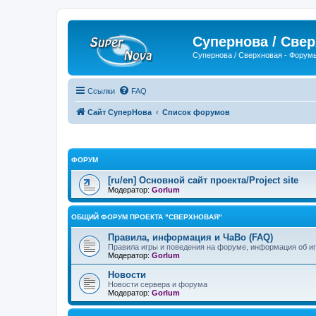
Супернова / Све
Супернова / Сверхновая - Форум
Ссылки
FAQ
Сайт СуперНова
Список форумов
ФОРУМ
[ru/en] Основной сайт проекта/Project site
Модератор:
Gorlum
ОБЩИЙ ФОРУМ ПРОЕКТА "СВЕРХНОВАЯ"
Правила, информация и ЧаВо (FAQ)
Правила игры и поведения на форуме, информация об иг
Модератор:
Gorlum
Новости
Новости сервера и форума
Модератор:
Gorlum