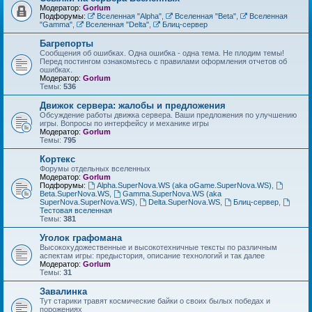
Модератор:
Gorlum
Подфорумы:
Вселенная "Alpha"
,
Вселенная "Beta"
,
Вселенная
"Gamma"
,
Вселенная "Delta"
,
Блиц-сервер
Багрепорты
Сообщения об ошибках. Одна ошибка - одна тема. Не плодим темы!
Перед постингом ознакомьтесь с правилами оформления отчетов об
ошибках.
Модератор:
Gorlum
Темы:
536
Движок сервера: жалобы и предложения
Обсуждение работы движка сервера. Ваши предложения по улучшению
игры. Вопросы по интерфейсу и механике игры
Модератор:
Gorlum
Темы:
795
Кортекс
Форумы отдельных вселенных
Модератор:
Gorlum
Подфорумы:
Alpha.SuperNova.WS (aka oGame.SuperNova.WS)
,
Beta.SuperNova.WS
,
Gamma.SuperNova.WS (aka
SuperNova.SuperNova.WS)
,
Delta.SuperNova.WS
,
Блиц-сервер
,
Тестовая вселенная
Темы:
381
Уголок графомана
Высокохудожественные и высокотехничные тексты по различным
аспектам игры: предыстория, описание технологий и так далее
Модератор:
Gorlum
Темы:
31
Завалинка
Тут старики травят космические байки о своих былых победах и
порожениях