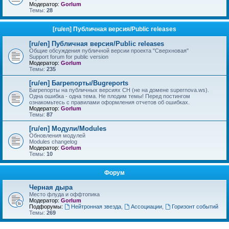
Модератор:
Gorlum
Темы:
28
[ru/en] Публичная версия/Public releases
[ru/en] Публичная версия/Public releases
Общие обсуждения публичной версии проекта "Сверхновая"
Support forum for public version
Модератор:
Gorlum
Темы:
235
[ru/en] Багрепорты/Bugreports
Багрепорты на публичных версиях СН (не на домене supernova.ws).
Одна ошибка - одна тема. Не плодим темы! Перед постингом
ознакомьтесь с правилами оформления отчетов об ошибках.
Модератор:
Gorlum
Темы:
87
[ru/en] Модули/Modules
Обновления модулей
Modules changelog
Модератор:
Gorlum
Темы:
10
Форум
Черная дыра
Место флуда и оффтопика
Модератор:
Gorlum
Подфорумы:
Нейтронная звезда
,
Ассоциации
,
Горизонт событий
Темы:
269