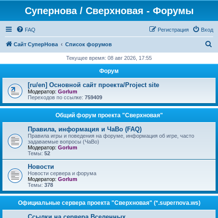
Супернова / Сверхновая - Форумы
FAQ
Регистрация
Вход
П
Сайт СуперНова
Список форумов
о
Текущее время: 08 авг 2026, 17:55
и
Форум
с
[ru/en] Основной сайт проекта/Project site
к
Модератор:
Gorlum
Переходов по ссылке:
759409
Общий форум проекта "Сверхновая"
Правила, информация и ЧаВо (FAQ)
Правила игры и поведения на форуме, информация об игре, часто
задаваемые вопросы (ЧаВо)
Модератор:
Gorlum
Темы:
52
Новости
Новости сервера и форума
Модератор:
Gorlum
Темы:
378
Официальные сервера проекта "Сверхновая" (*.supernova.ws)
Ссылки на сервера Вселенных