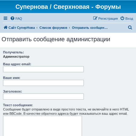
Супернова / Сверхновая - Форумы
FAQ
Регистрация
Вход
П
Сайт СуперНова
Список форумов
Отправить сообщение администрации
о
Отправить сообщение администрации
и
с
Получатель:
Администратор
к
Ваш адрес email:
Ваше имя:
Заголовок:
Текст сообщения:
Сообщение будет отправлено в виде простого текста, не включайте в него HTML
или BBCode. В качестве обратного адреса будет показываться ваш адрес email.