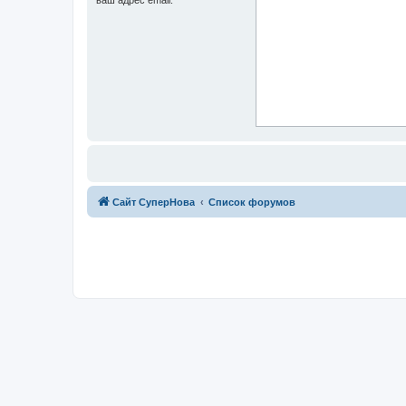
Сайт СуперНова
Список форумов