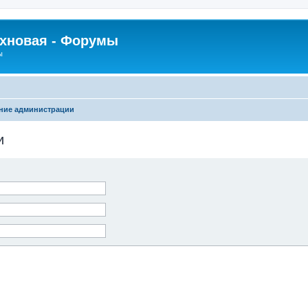
рхновая - Форумы
ы
ние администрации
и