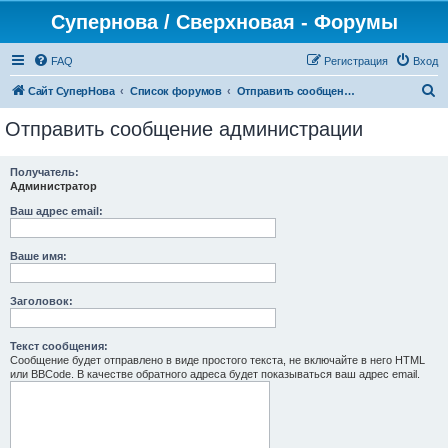
Супернова / Сверхновая - Форумы
FAQ
Регистрация
Вход
П
Сайт СуперНова
Список форумов
Отправить сообщение администрации
о
Отправить сообщение администрации
и
с
Получатель:
Администратор
к
Ваш адрес email:
Ваше имя:
Заголовок:
Текст сообщения:
Сообщение будет отправлено в виде простого текста, не включайте в него HTML
или BBCode. В качестве обратного адреса будет показываться ваш адрес email.