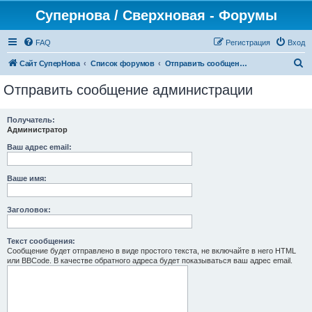
Супернова / Сверхновая - Форумы
FAQ
Регистрация
Вход
П
Сайт СуперНова
Список форумов
Отправить сообщение администрации
о
Отправить сообщение администрации
и
с
Получатель:
Администратор
к
Ваш адрес email:
Ваше имя:
Заголовок:
Текст сообщения:
Сообщение будет отправлено в виде простого текста, не включайте в него HTML
или BBCode. В качестве обратного адреса будет показываться ваш адрес email.