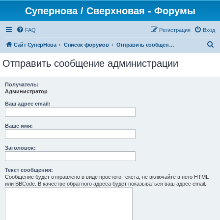
Супернова / Сверхновая - Форумы
FAQ
Регистрация
Вход
П
Сайт СуперНова
Список форумов
Отправить сообщение администрации
о
Отправить сообщение администрации
и
с
Получатель:
Администратор
к
Ваш адрес email:
Ваше имя:
Заголовок:
Текст сообщения:
Сообщение будет отправлено в виде простого текста, не включайте в него HTML
или BBCode. В качестве обратного адреса будет показываться ваш адрес email.