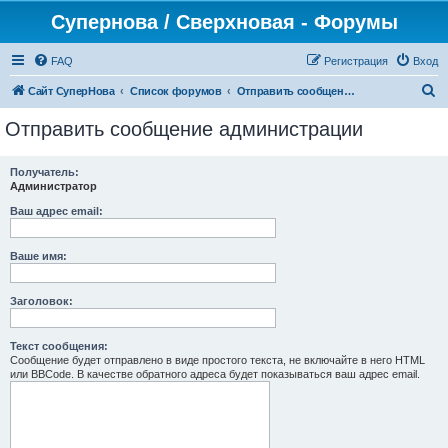
Супернова / Сверхновая - Форумы
FAQ
Регистрация
Вход
П
Сайт СуперНова
Список форумов
Отправить сообщение администрации
о
Отправить сообщение администрации
и
с
Получатель:
Администратор
к
Ваш адрес email:
Ваше имя:
Заголовок:
Текст сообщения:
Сообщение будет отправлено в виде простого текста, не включайте в него HTML
или BBCode. В качестве обратного адреса будет показываться ваш адрес email.