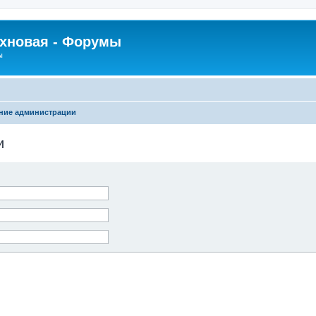
рхновая - Форумы
ы
ние администрации
и