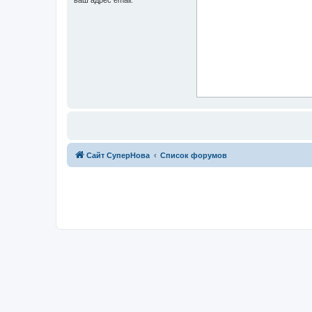
Сайт СуперНова
Список форумов