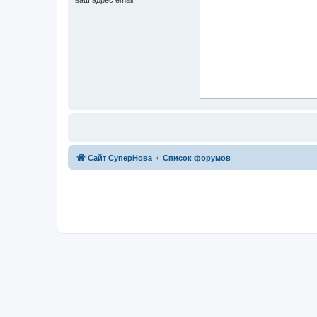
Сайт СуперНова
Список форумов