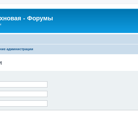
рхновая - Форумы
ы
ние администрации
и