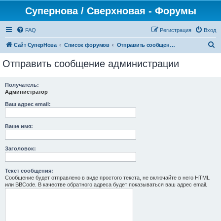
Супернова / Сверхновая - Форумы
FAQ
Регистрация
Вход
П
Сайт СуперНова
Список форумов
Отправить сообщение администрации
о
Отправить сообщение администрации
и
с
Получатель:
Администратор
к
Ваш адрес email:
Ваше имя:
Заголовок:
Текст сообщения:
Сообщение будет отправлено в виде простого текста, не включайте в него HTML
или BBCode. В качестве обратного адреса будет показываться ваш адрес email.