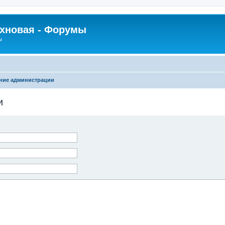
рхновая - Форумы
ы
ние администрации
и