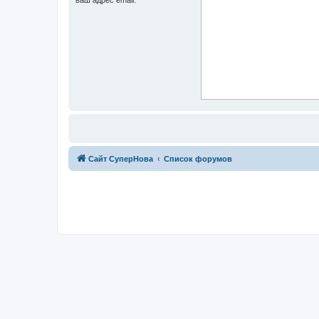
Сайт СуперНова
Список форумов