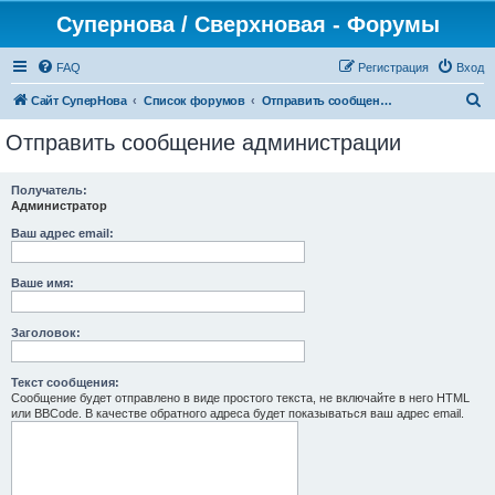
Супернова / Сверхновая - Форумы
FAQ
Регистрация
Вход
П
Сайт СуперНова
Список форумов
Отправить сообщение администрации
о
Отправить сообщение администрации
и
с
Получатель:
Администратор
к
Ваш адрес email:
Ваше имя:
Заголовок:
Текст сообщения:
Сообщение будет отправлено в виде простого текста, не включайте в него HTML
или BBCode. В качестве обратного адреса будет показываться ваш адрес email.