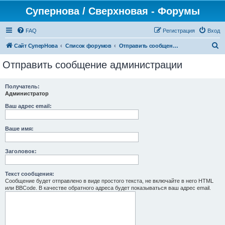
Супернова / Сверхновая - Форумы
FAQ
Регистрация
Вход
П
Сайт СуперНова
Список форумов
Отправить сообщение администрации
о
Отправить сообщение администрации
и
с
Получатель:
Администратор
к
Ваш адрес email:
Ваше имя:
Заголовок:
Текст сообщения:
Сообщение будет отправлено в виде простого текста, не включайте в него HTML
или BBCode. В качестве обратного адреса будет показываться ваш адрес email.