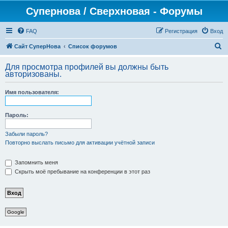
Супернова / Сверхновая - Форумы
FAQ
Регистрация
Вход
П
Сайт СуперНова
Список форумов
о
Для просмотра профилей вы должны быть
и
авторизованы.
с
Имя пользователя:
к
Пароль:
Забыли пароль?
Повторно выслать письмо для активации учётной записи
Запомнить меня
Скрыть моё пребывание на конференции в этот раз
Google