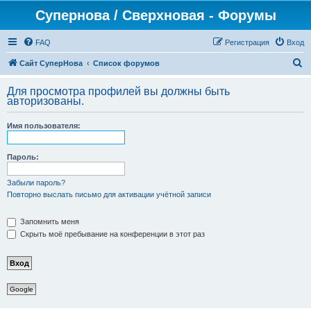
Супернова / Сверхновая - Форумы
FAQ
Регистрация
Вход
П
Сайт СуперНова
Список форумов
о
Для просмотра профилей вы должны быть
и
авторизованы.
с
Имя пользователя:
к
Пароль:
Забыли пароль?
Повторно выслать письмо для активации учётной записи
Запомнить меня
Скрыть моё пребывание на конференции в этот раз
Google