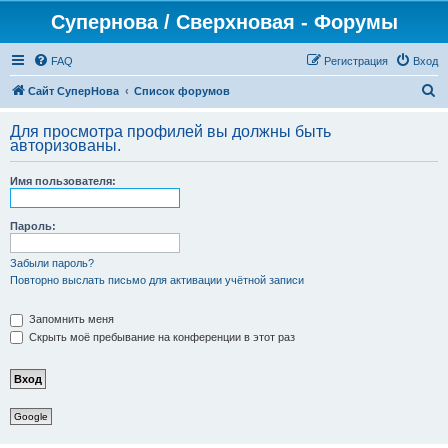
Супернова / Сверхновая - Форумы
FAQ
Регистрация
Вход
П
Сайт СуперНова
Список форумов
о
Для просмотра профилей вы должны быть
и
авторизованы.
с
Имя пользователя:
к
Пароль:
Забыли пароль?
Повторно выслать письмо для активации учётной записи
Запомнить меня
Скрыть моё пребывание на конференции в этот раз
Google