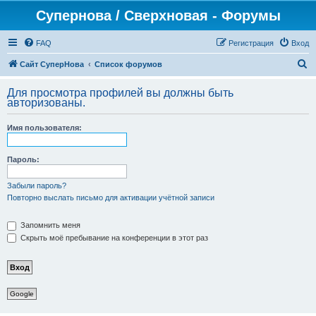
Супернова / Сверхновая - Форумы
FAQ
Регистрация
Вход
П
Сайт СуперНова
Список форумов
о
Для просмотра профилей вы должны быть
и
авторизованы.
с
Имя пользователя:
к
Пароль:
Забыли пароль?
Повторно выслать письмо для активации учётной записи
Запомнить меня
Скрыть моё пребывание на конференции в этот раз
Google