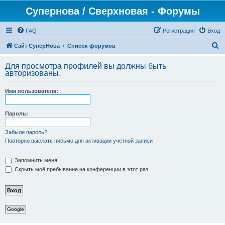
Супернова / Сверхновая - Форумы
FAQ
Регистрация
Вход
П
Сайт СуперНова
Список форумов
о
Для просмотра профилей вы должны быть
и
авторизованы.
с
Имя пользователя:
к
Пароль:
Забыли пароль?
Повторно выслать письмо для активации учётной записи
Запомнить меня
Скрыть моё пребывание на конференции в этот раз
Google