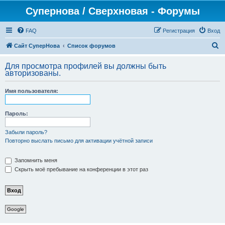
Супернова / Сверхновая - Форумы
FAQ
Регистрация
Вход
П
Сайт СуперНова
Список форумов
о
Для просмотра профилей вы должны быть
и
авторизованы.
с
Имя пользователя:
к
Пароль:
Забыли пароль?
Повторно выслать письмо для активации учётной записи
Запомнить меня
Скрыть моё пребывание на конференции в этот раз
Google