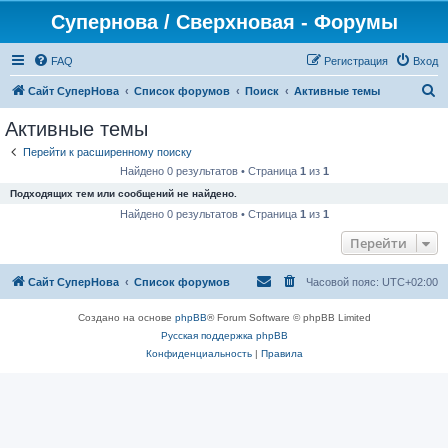
Супернова / Сверхновая - Форумы
FAQ
Регистрация
Вход
П
Сайт СуперНова
Список форумов
Поиск
Активные темы
о
Активные темы
и
Перейти к расширенному поиску
с
Найдено 0 результатов • Страница
1
из
1
к
Подходящих тем или сообщений не найдено.
Найдено 0 результатов • Страница
1
из
1
Перейти
Сайт СуперНова
Список форумов
Часовой пояс:
UTC+02:00
Создано на основе
phpBB
® Forum Software © phpBB Limited
Русская поддержка phpBB
Конфиденциальность
|
Правила