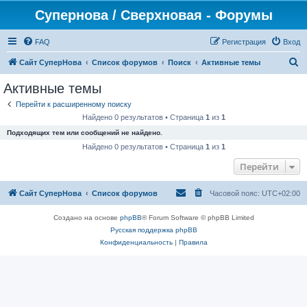
Супернова / Сверхновая - Форумы
FAQ
Регистрация
Вход
П
Сайт СуперНова
Список форумов
Поиск
Активные темы
о
Активные темы
и
Перейти к расширенному поиску
с
Найдено 0 результатов • Страница
1
из
1
к
Подходящих тем или сообщений не найдено.
Найдено 0 результатов • Страница
1
из
1
Перейти
Сайт СуперНова
Список форумов
Часовой пояс:
UTC+02:00
Создано на основе
phpBB
® Forum Software © phpBB Limited
Русская поддержка phpBB
Конфиденциальность
|
Правила