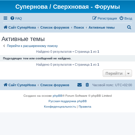
Супернова / Сверхновая - Форумы
FAQ
Регистрация
Вход
П
Сайт СуперНова
Список форумов
Поиск
Активные темы
о
Активные темы
и
Перейти к расширенному поиску
с
Найдено 0 результатов • Страница
1
из
1
к
Подходящих тем или сообщений не найдено.
Найдено 0 результатов • Страница
1
из
1
Перейти
Сайт СуперНова
Список форумов
Часовой пояс:
UTC+02:00
Создано на основе
phpBB
® Forum Software © phpBB Limited
Русская поддержка phpBB
Конфиденциальность
|
Правила