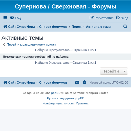
Супернова / Сверхновая - Форумы
FAQ
Регистрация
Вход
П
Сайт СуперНова
Список форумов
Поиск
Активные темы
о
Активные темы
и
Перейти к расширенному поиску
с
Найдено 0 результатов • Страница
1
из
1
к
Подходящих тем или сообщений не найдено.
Найдено 0 результатов • Страница
1
из
1
Перейти
Сайт СуперНова
Список форумов
Часовой пояс:
UTC+02:00
Создано на основе
phpBB
® Forum Software © phpBB Limited
Русская поддержка phpBB
Конфиденциальность
|
Правила