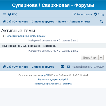
Супернова / Сверхновая - Форумы
FAQ
Регистрация
Вход
П
Сайт СуперНова
Список форумов
Поиск
Активные темы
о
Активные темы
и
Перейти к расширенному поиску
с
Найдено 0 результатов • Страница
1
из
1
к
Подходящих тем или сообщений не найдено.
Найдено 0 результатов • Страница
1
из
1
Перейти
Сайт СуперНова
Список форумов
Часовой пояс:
UTC+02:00
Создано на основе
phpBB
® Forum Software © phpBB Limited
Русская поддержка phpBB
Конфиденциальность
|
Правила