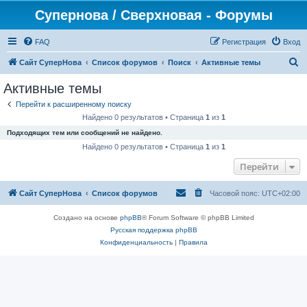
Супернова / Сверхновая - Форумы
FAQ
Регистрация
Вход
П
Сайт СуперНова
Список форумов
Поиск
Активные темы
о
Активные темы
и
Перейти к расширенному поиску
с
Найдено 0 результатов • Страница
1
из
1
к
Подходящих тем или сообщений не найдено.
Найдено 0 результатов • Страница
1
из
1
Перейти
Сайт СуперНова
Список форумов
Часовой пояс:
UTC+02:00
Создано на основе
phpBB
® Forum Software © phpBB Limited
Русская поддержка phpBB
Конфиденциальность
|
Правила