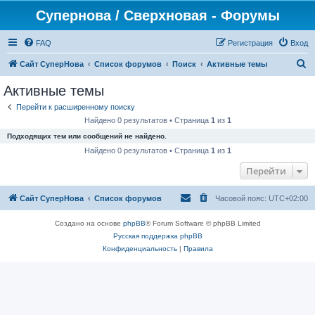
Супернова / Сверхновая - Форумы
FAQ
Регистрация
Вход
П
Сайт СуперНова
Список форумов
Поиск
Активные темы
о
Активные темы
и
Перейти к расширенному поиску
с
Найдено 0 результатов • Страница
1
из
1
к
Подходящих тем или сообщений не найдено.
Найдено 0 результатов • Страница
1
из
1
Перейти
Сайт СуперНова
Список форумов
Часовой пояс:
UTC+02:00
Создано на основе
phpBB
® Forum Software © phpBB Limited
Русская поддержка phpBB
Конфиденциальность
|
Правила