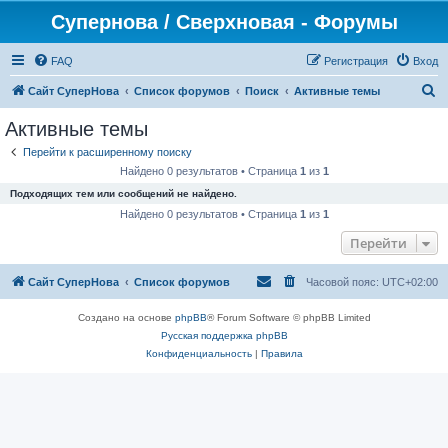
Супернова / Сверхновая - Форумы
FAQ
Регистрация
Вход
П
Сайт СуперНова
Список форумов
Поиск
Активные темы
о
Активные темы
и
Перейти к расширенному поиску
с
Найдено 0 результатов • Страница
1
из
1
к
Подходящих тем или сообщений не найдено.
Найдено 0 результатов • Страница
1
из
1
Перейти
Сайт СуперНова
Список форумов
Часовой пояс:
UTC+02:00
Создано на основе
phpBB
® Forum Software © phpBB Limited
Русская поддержка phpBB
Конфиденциальность
|
Правила