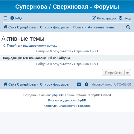
Супернова / Сверхновая - Форумы
FAQ
Регистрация
Вход
П
Сайт СуперНова
Список форумов
Поиск
Активные темы
о
Активные темы
и
Перейти к расширенному поиску
с
Найдено 0 результатов • Страница
1
из
1
к
Подходящих тем или сообщений не найдено.
Найдено 0 результатов • Страница
1
из
1
Перейти
Сайт СуперНова
Список форумов
Часовой пояс:
UTC+02:00
Создано на основе
phpBB
® Forum Software © phpBB Limited
Русская поддержка phpBB
Конфиденциальность
|
Правила