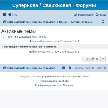
Супернова / Сверхновая - Форумы
FAQ
Регистрация
Вход
П
Сайт СуперНова
Список форумов
Поиск
Активные темы
о
Активные темы
и
Перейти к расширенному поиску
с
Найдено 0 результатов • Страница
1
из
1
к
Подходящих тем или сообщений не найдено.
Найдено 0 результатов • Страница
1
из
1
Перейти
Сайт СуперНова
Список форумов
Часовой пояс:
UTC+02:00
Создано на основе
phpBB
® Forum Software © phpBB Limited
Русская поддержка phpBB
Конфиденциальность
|
Правила