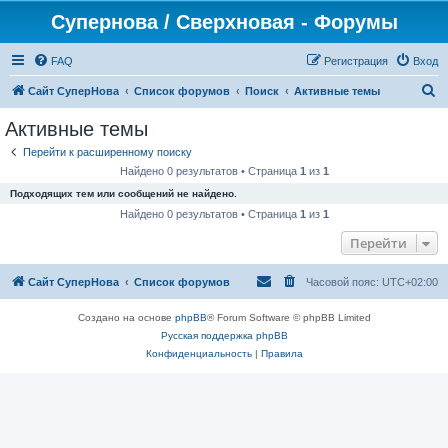
Супернова / Сверхновая - Форумы
FAQ
Регистрация
Вход
П
Сайт СуперНова
Список форумов
Поиск
Активные темы
о
Активные темы
и
Перейти к расширенному поиску
с
Найдено 0 результатов • Страница
1
из
1
к
Подходящих тем или сообщений не найдено.
Найдено 0 результатов • Страница
1
из
1
Перейти
Сайт СуперНова
Список форумов
Часовой пояс:
UTC+02:00
Создано на основе
phpBB
® Forum Software © phpBB Limited
Русская поддержка phpBB
Конфиденциальность
|
Правила