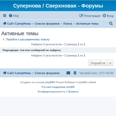
Супернова / Сверхновая - Форумы
FAQ
Регистрация
Вход
П
Сайт СуперНова
Список форумов
Поиск
Активные темы
о
Активные темы
и
Перейти к расширенному поиску
с
Найдено 0 результатов • Страница
1
из
1
к
Подходящих тем или сообщений не найдено.
Найдено 0 результатов • Страница
1
из
1
Перейти
Сайт СуперНова
Список форумов
Часовой пояс:
UTC+02:00
Создано на основе
phpBB
® Forum Software © phpBB Limited
Русская поддержка phpBB
Конфиденциальность
|
Правила