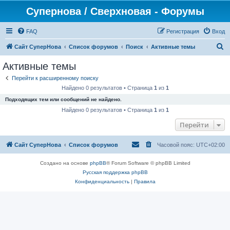
Супернова / Сверхновая - Форумы
FAQ
Регистрация
Вход
П
Сайт СуперНова
Список форумов
Поиск
Активные темы
о
Активные темы
и
Перейти к расширенному поиску
с
Найдено 0 результатов • Страница
1
из
1
к
Подходящих тем или сообщений не найдено.
Найдено 0 результатов • Страница
1
из
1
Перейти
Сайт СуперНова
Список форумов
Часовой пояс:
UTC+02:00
Создано на основе
phpBB
® Forum Software © phpBB Limited
Русская поддержка phpBB
Конфиденциальность
|
Правила