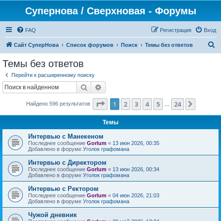
Супернова / Сверхновая - Форумы
FAQ
Регистрация
Вход
П
Сайт СуперНова
Список форумов
Поиск
Темы без ответов
о
Темы без ответов
и
Перейти к расширенному поиску
с
Поиск
Расширенный поиск
к
Страница
1
из
24
1
2
3
4
5
24
След.
Найдено 596 результатов
…
Темы
Интервью с Манекеном
Последнее сообщение
Gorlum
«
13 июн 2026, 00:35
Добавлено в форуме
Уголок графомана
Интервью с Директором
Последнее сообщение
Gorlum
«
13 июн 2026, 00:34
Добавлено в форуме
Уголок графомана
Интервью с Ректором
Последнее сообщение
Gorlum
«
04 июн 2026, 21:03
Добавлено в форуме
Уголок графомана
Чужой дневник