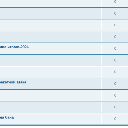
0
0
0
0
ние итогав-2024
0
0
0
ракетной атаке
0
0
0
на бана
0