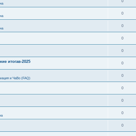
0
на
0
на
0
на
0
0
ние итогав-2025
0
0
мация и ЧаВо (FAQ)
0
0
0
на
0