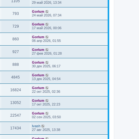
1105
29 май 2026, 13:34
Gorlum
793
24 май 2026, 07:34
Gorlum
729
17 май 2026, 00:06
Gorlum
860
06 апр 2026, 01:55
Gorlum
927
27 фев 2026, 01:28
Gorlum
888
30 дек 2025, 06:17
Gorlum
4845
13 дек 2025, 04:54
Gorlum
16824
22 окт 2025, 02:36
Gorlum
13052
17 окт 2025, 22:23
Gorlum
22547
02 сен 2025, 03:50
Ivash
17434
27 авг 2025, 13:38
Gorlum