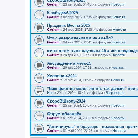
СкороВШколу-2025
Gorlum
»
23 авг 2025, 04:45
» в форуме
Новости
К звёздам!-2025
Gorlum
»
02 апр 2025, 13:35
» в форуме
Новости
Праздник Весны-2025
Gorlum
»
24 фев 2025, 17:06
» в форуме
Новости
Что с уведомлениями на емейл?
Gorlum
»
04 янв 2025, 13:41
» в форуме
Новости
атчет а том чиво случаица-15 а исчо падведе
Gorlum
»
29 дек 2024, 17:41
» в форуме
Новости
Апсушдение атчета-15
Gorlum
»
29 дек 2024, 17:39
» в форуме
Кортекс
Хелловин-2024
Gorlum
»
19 окт 2024, 11:52
» в форуме
Новости
"Ваш флот не может лететь так далеко" при 
Han
»
20 сен 2024, 10:41
» в форуме
Багрепорты
СкороВШколу-2024
Gorlum
»
25 авг 2024, 15:57
» в форуме
Новости
Форум обновлён
Gorlum
»
01 авг 2024, 20:23
» в форуме
Новости
"Антивирусы" в браузере - возможная причи
Gorlum
»
01 май 2024, 22:27
» в форуме
Новости