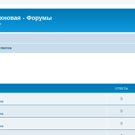
рхновая - Форумы
ы
ответов
ОТВЕТЫ
0
на
0
на
0
на