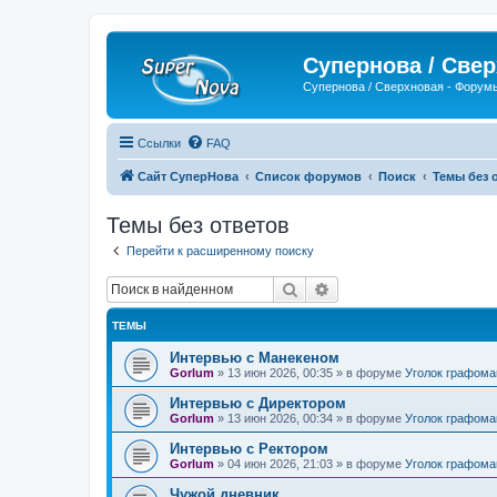
Супернова / Све
Супернова / Сверхновая - Форум
Ссылки
FAQ
Сайт СуперНова
Список форумов
Поиск
Темы без 
Темы без ответов
Перейти к расширенному поиску
Поиск
Расширенный поиск
ТЕМЫ
Интервью с Манекеном
Gorlum
»
13 июн 2026, 00:35
» в форуме
Уголок графома
Интервью с Директором
Gorlum
»
13 июн 2026, 00:34
» в форуме
Уголок графома
Интервью с Ректором
Gorlum
»
04 июн 2026, 21:03
» в форуме
Уголок графома
Чужой дневник