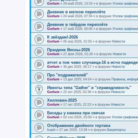
Gorlum
»
29 май 2026, 13:34
» в форуме
Уголок графома
Дневник в мягком переплёте
Gorlum
»
24 май 2026, 07:34
» в форуме
Уголок графома
Дневник в твёрдом переплёте
Gorlum
»
17 май 2026, 00:06
» в форуме
Уголок графома
К звёздам!-2026
Gorlum
»
06 апр 2026, 01:55
» в форуме
Новости
Праздник Весны-2026
Gorlum
»
27 фев 2026, 01:28
» в форуме
Новости
атчет а том чиво случаица-16 а исчо падведе
Gorlum
»
30 дек 2025, 06:17
» в форуме
Новости
Про "подражателей"
Gorlum
»
13 дек 2025, 04:54
» в форуме
Правила, инфор
Ивенты типа "Gather" и "справедливость"
Gorlum
»
22 окт 2025, 02:36
» в форуме
Новости
Хелловин-2025
Gorlum
»
17 окт 2025, 22:23
» в форуме
Новости
Беседы у камина при свечах
Gorlum
»
02 сен 2025, 03:50
» в форуме
Уголок графома
Отображение двойного тортика
Ivash
»
27 авг 2025, 13:38
» в форуме
Багрепорты