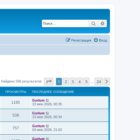
Поиск
Расширенный по
Регистрация
Вход
Страница
1
из
24
1
2
3
4
5
24
След.
Найдено 596 результатов
…
ПРОСМОТРЫ
ПОСЛЕДНЕЕ СООБЩЕНИЕ
Gorlum
1185
13 июн 2026, 00:35
Gorlum
538
13 июн 2026, 00:34
Gorlum
757
04 июн 2026, 21:03
Gorlum