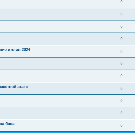
0
0
0
0
ние итогав-2024
0
0
0
ракетной атаке
0
0
0
на бана
0