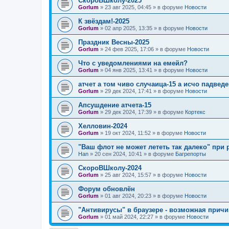
СкороВШколу-2025
Gorlum
»
23 авг 2025, 04:45
» в форуме
Новости
К звёздам!-2025
Gorlum
»
02 апр 2025, 13:35
» в форуме
Новости
Праздник Весны-2025
Gorlum
»
24 фев 2025, 17:06
» в форуме
Новости
Что с уведомлениями на емейл?
Gorlum
»
04 янв 2025, 13:41
» в форуме
Новости
атчет а том чиво случаица-15 а исчо падведе
Gorlum
»
29 дек 2024, 17:41
» в форуме
Новости
Апсушдение атчета-15
Gorlum
»
29 дек 2024, 17:39
» в форуме
Кортекс
Хелловин-2024
Gorlum
»
19 окт 2024, 11:52
» в форуме
Новости
"Ваш флот не может лететь так далеко" при 
Han
»
20 сен 2024, 10:41
» в форуме
Багрепорты
СкороВШколу-2024
Gorlum
»
25 авг 2024, 15:57
» в форуме
Новости
Форум обновлён
Gorlum
»
01 авг 2024, 20:23
» в форуме
Новости
"Антивирусы" в браузере - возможная причи
Gorlum
»
01 май 2024, 22:27
» в форуме
Новости