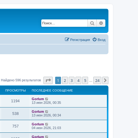
Поиск
Расширенный по
Регистрация
Вход
Страница
1
из
24
1
2
3
4
5
24
След.
Найдено 596 результатов
…
ПРОСМОТРЫ
ПОСЛЕДНЕЕ СООБЩЕНИЕ
Gorlum
1194
13 июн 2026, 00:35
Gorlum
538
13 июн 2026, 00:34
Gorlum
757
04 июн 2026, 21:03
Gorlum