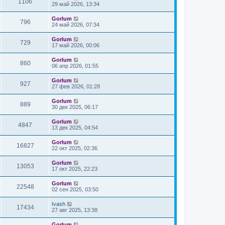
1106
29 май 2026, 13:34
Gorlum
796
24 май 2026, 07:34
Gorlum
729
17 май 2026, 00:06
Gorlum
860
06 апр 2026, 01:55
Gorlum
927
27 фев 2026, 01:28
Gorlum
889
30 дек 2025, 06:17
Gorlum
4847
13 дек 2025, 04:54
Gorlum
16827
22 окт 2025, 02:36
Gorlum
13053
17 окт 2025, 22:23
Gorlum
22548
02 сен 2025, 03:50
Ivash
17434
27 авг 2025, 13:38
Gorlum