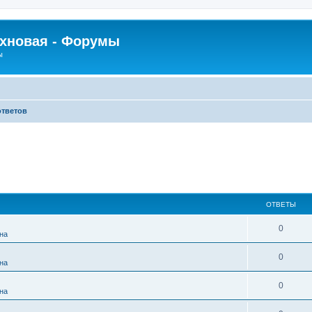
рхновая - Форумы
ы
ответов
ОТВЕТЫ
0
на
0
на
0
на