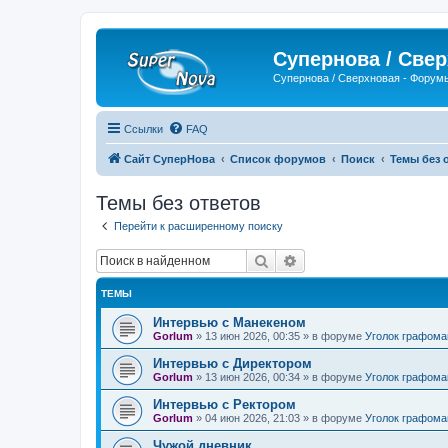
Супернова / Све
Супернова / Сверхновая - Форум
Ссылки
FAQ
Сайт СуперНова
Список форумов
Поиск
Темы без 
Темы без ответов
Перейти к расширенному поиску
Поиск
Расширенный поиск
ТЕМЫ
Интервью с Манекеном
Gorlum
»
13 июн 2026, 00:35
» в форуме
Уголок графома
Интервью с Директором
Gorlum
»
13 июн 2026, 00:34
» в форуме
Уголок графома
Интервью с Ректором
Gorlum
»
04 июн 2026, 21:03
» в форуме
Уголок графома
Чужой дневник