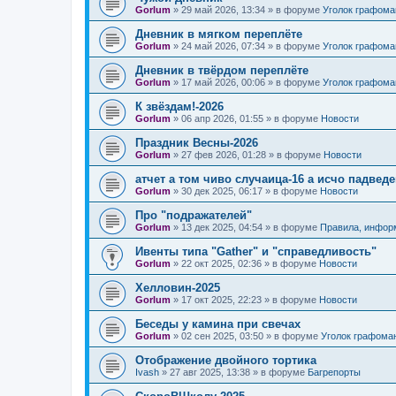
Gorlum
»
29 май 2026, 13:34
» в форуме
Уголок графома
Дневник в мягком переплёте
Gorlum
»
24 май 2026, 07:34
» в форуме
Уголок графома
Дневник в твёрдом переплёте
Gorlum
»
17 май 2026, 00:06
» в форуме
Уголок графома
К звёздам!-2026
Gorlum
»
06 апр 2026, 01:55
» в форуме
Новости
Праздник Весны-2026
Gorlum
»
27 фев 2026, 01:28
» в форуме
Новости
атчет а том чиво случаица-16 а исчо падведе
Gorlum
»
30 дек 2025, 06:17
» в форуме
Новости
Про "подражателей"
Gorlum
»
13 дек 2025, 04:54
» в форуме
Правила, инфор
Ивенты типа "Gather" и "справедливость"
Gorlum
»
22 окт 2025, 02:36
» в форуме
Новости
Хелловин-2025
Gorlum
»
17 окт 2025, 22:23
» в форуме
Новости
Беседы у камина при свечах
Gorlum
»
02 сен 2025, 03:50
» в форуме
Уголок графома
Отображение двойного тортика
Ivash
»
27 авг 2025, 13:38
» в форуме
Багрепорты