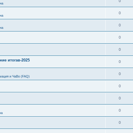
0
на
0
на
0
на
0
0
ние итогав-2025
0
0
мация и ЧаВо (FAQ)
0
0
0
на
0